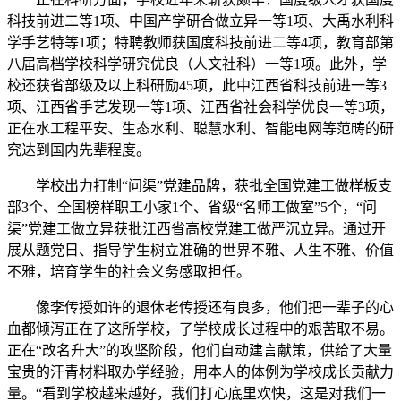
科技前进二等1项、中国产学研合做立异一等1项、大禹水利科
学手艺特等1项；特聘教师获国度科技前进二等4项，教育部第
八届高档学校科学研究优良（人文社科）一等1项。此外，学
校还获省部级及以上科研励45项，此中江西省科技前进一等3
项、江西省手艺发现一等1项、江西省社会科学优良一等3项，
正在水工程平安、生态水利、聪慧水利、智能电网等范畴的研
究达到国内先辈程度。
学校出力打制“问渠”党建品牌，获批全国党建工做样板支
部3个、全国榜样职工小家1个、省级“名师工做室”5个，“问
渠”党建工做立异获批江西省高校党建工做严沉立异。通过开
展从题党日、指导学生树立准确的世界不雅、人生不雅、价值
不雅，培育学生的社会义务感取担任。
像李传授如许的退休老传授还有良多，他们把一辈子的心
血都倾泻正在了这所学校，了学校成长过程中的艰苦取不易。
正在“改名升大”的攻坚阶段，他们自动建言献策，供给了大量
宝贵的汗青材料取办学经验，用本人的体例为学校成长贡献力
量。“看到学校越来越好，我们打心底里欢快，这是对我们一