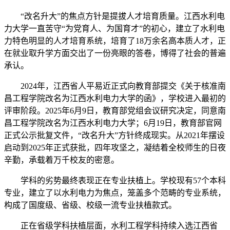
“改名升大”的焦点方针是提拔人才培育质量。江西水利电
力大学一直苦守“为党育人、为国育才”的初心，建立了水利电
力特色明显的人才培育系统，培育了18万余名高本质人才，正
在就业取升学方面交出了一份亮眼的答卷，博得了社会的普遍
承认。
2024年，江西省人平易近正式向教育部提交《关于核准南
昌工程学院改名为江西水利电力大学的函》，学校进入最初的
评审阶段。2025年6月9日，教育部党组会议研究决定，同意南
昌工程学院改名为江西水利电力大学；6月19日，教育部官网
正式公示批复文件，“改名升大”方针终成现实。从2021年摆设
启动到2025年正式获批，四年攻坚之，凝结着全校师生的日夜
辛勤，承载着万千校友的密意。
学科的劣势最终表现正在专业扶植上。学校现有57个本科
专业，建立了以水利电力为焦点，笼盖多个范畴的专业系统，
构成了国度级、省级、校级一流专业扶植款式。
正在省级学科扶植层面，水利工程学科持续入选江西省