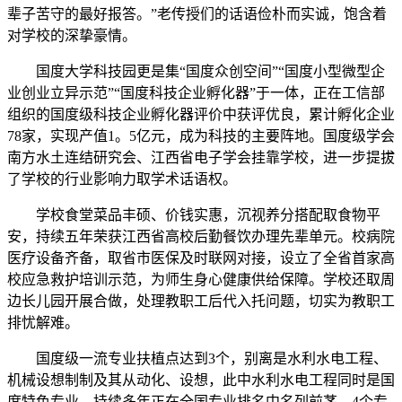
辈子苦守的最好报答。”老传授们的话语俭朴而实诚，饱含着
对学校的深挚豪情。
国度大学科技园更是集“国度众创空间”“国度小型微型企
业创业立异示范”“国度科技企业孵化器”于一体，正在工信部
组织的国度级科技企业孵化器评价中获评优良，累计孵化企业
78家，实现产值1。5亿元，成为科技的主要阵地。国度级学会
南方水土连结研究会、江西省电子学会挂靠学校，进一步提拔
了学校的行业影响力取学术话语权。
学校食堂菜品丰硕、价钱实惠，沉视养分搭配取食物平
安，持续五年荣获江西省高校后勤餐饮办理先辈单元。校病院
医疗设备齐备，取省市医保及时联网对接，设立了全省首家高
校应急救护培训示范，为师生身心健康供给保障。学校还取周
边长儿园开展合做，处理教职工后代入托问题，切实为教职工
排忧解难。
国度级一流专业扶植点达到3个，别离是水利水电工程、
机械设想制制及其从动化、设想，此中水利水电工程同时是国
度特色专业，持续多年正在全国专业排名中名列前茅。4个专