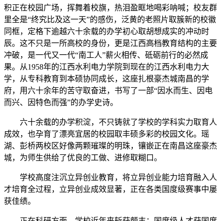
积正在校园广场，挥舞着校旗，热泪盈眶地喝彩呐喊；校友群
里全是“终究比及这一天”的感伤，泛黄的老照片取簇新的校徽
同框，定格下逾越六十余载的办学初心取胡想成实的冲动时
辰。这不只是一所高校的身份，更是江西高档教育结构的主要
冲破，是一代又一代“南工人”薪火相传、砥砺前行的必然成
果。从1958年的江西水利电力学院到现在的江西水利电力大
学，从专科教育到本硕协同成长，这座扎根豪杰城南昌的学
府，用六十余年的苦守取奋进，书写了一部“因水而生、因电
而兴、因特色而强”的办学史诗。
六十余载的办学积淀，不只铸就了学校的学科实力取育人
成效，也孕育了漂亮宜居的校园取丰硕多彩的校园文化。瑶
湖、彭桥两校区好像两颗璀璨的明珠，镶嵌正在南昌这座豪杰
城，为师生供给了优良的工做、进修取糊口。
学校高度注沉立异创业教育，将立异创业能力培育融入人
才培育全过程，立异创业成效显著，正在各类国度级赛事中屡
获佳绩。
正在科研方面，学校近年来斩获颇丰：国度级人才获国度