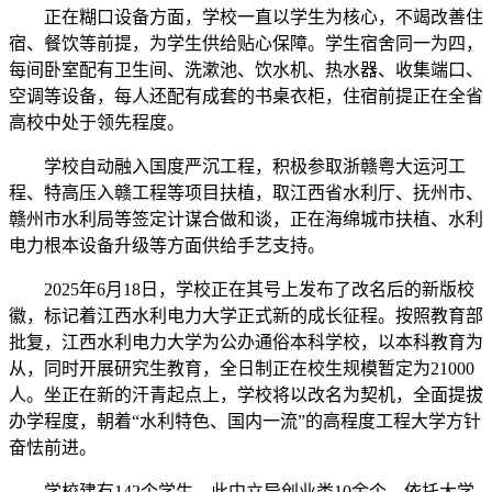
正在糊口设备方面，学校一直以学生为核心，不竭改善住
宿、餐饮等前提，为学生供给贴心保障。学生宿舍同一为四，
每间卧室配有卫生间、洗漱池、饮水机、热水器、收集端口、
空调等设备，每人还配有成套的书桌衣柜，住宿前提正在全省
高校中处于领先程度。
学校自动融入国度严沉工程，积极参取浙赣粤大运河工
程、特高压入赣工程等项目扶植，取江西省水利厅、抚州市、
赣州市水利局等签定计谋合做和谈，正在海绵城市扶植、水利
电力根本设备升级等方面供给手艺支持。
2025年6月18日，学校正在其号上发布了改名后的新版校
徽，标记着江西水利电力大学正式新的成长征程。按照教育部
批复，江西水利电力大学为公办通俗本科学校，以本科教育为
从，同时开展研究生教育，全日制正在校生规模暂定为21000
人。坐正在新的汗青起点上，学校将以改名为契机，全面提拔
办学程度，朝着“水利特色、国内一流”的高程度工程大学方针
奋怯前进。
学校建有142个学生，此中立异创业类10余个，依托大学