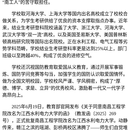
“南工人”的苦守取担任。
学校取河海大学、上海大学等国内出名高校成立了校校合
做关系，为学生考研供给了优良的资本支撑取指点办事。近年
来，结业生考研登科院校涵盖了大学、浙江大学、河海大学、
武汉大学等“双一流”高校，以及英国圣易斯大学、美国普林斯
顿高档研究院等国际出名院校。正在水利工程、电气工程等劣
势学科范畴，学校结业生考研登科率更是达到25%以上，部门
班级以至跨越40%，构成了优良的进修空气。
学校还沉视国防教育取爱国从义教育，通过开展军事锻
炼、国防学问竞赛等勾当，加强学生的国防认识取爱国情怀。
做为全国文明校园，学校校风严谨、学风稠密，构成了“厚
德、博学、求是、立异”的优秀校风，激励着一代又一代学子
高昂向上。
2025年6月19日，教育部官网发布《关于同意南昌工程学
院改名为江西水利电力大学的函》（教发函〔2025〕269
号），正式批复南昌工程学院改名为江西水利电力大学。动静
传来，赣江之滨的瑶湖、彭桥两校区沸腾了——师生们自觉堆