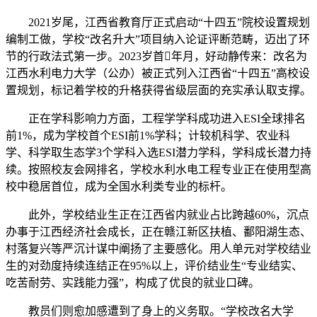
2021岁尾，江西省教育厅正式启动“十四五”院校设置规划
编制工做，学校“改名升大”项目纳入论证评断范畴，迈出了环
节的行政法式第一步。2023岁首年月，好动静传来：改名为
江西水利电力大学（公办）被正式列入江西省“十四五”高校设
置规划，标记着学校的升格获得省级层面的充实承认取支撑。
正在学科影响力方面，工程学学科成功进入ESI全球排名
前1%，成为学校首个ESI前1%学科；计较机科学、农业科
学、科学取生态学3个学科入选ESI潜力学科，学科成长潜力持
续。按照校友会网排名，学校水利水电工程专业正在使用型高
校中稳居首位，成为全国水利类专业的标杆。
此外，学校结业生正在江西省内就业占比跨越60%，沉点
办事于江西经济社会成长，正在赣江新区扶植、鄱阳湖生态、
村落复兴等严沉计谋中阐扬了主要感化。用人单元对学校结业
生的对劲度持续连结正在95%以上，评价结业生“专业结实、
吃苦耐劳、实践能力强”，构成了优良的就业口碑。
教员们则愈加感遭到了身上的义务取。“学校改名大学