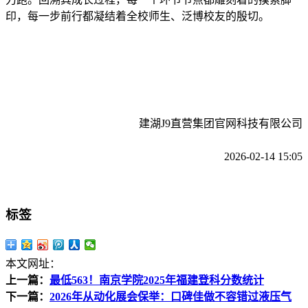
印，每一步前行都凝结着全校师生、泛博校友的殷切。
建湖J9直营集团官网科技有限公司
2026-02-14 15:05
标签
本文网址：
上一篇：
最低563！南京学院2025年福建登科分数统计
下一篇：
2026年从动化展会保举：口碑佳做不容错过液压气