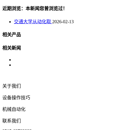
近期浏览：本新闻您曾浏览过！
交通大学从动化取
2026-02-13
相关产品
相关新闻
关于我们
设备操作技巧
机械自动化
联系我们