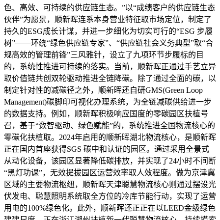
色、高效、可持续的供应链生态。”以“成绩客户的供应链生态
伙伴”为愿景，顺新晖连系本身营业特征取市场定位，制定了
持久的ESG成长计谋，并进一步细化为切实可行的“ESG 步履
树”——环绕“绿色供应链专家”、“供应链社会义务典型”取“合
规高效的管理前锋”三风雅针，设立了九项环节步履标的目
的，系统性推进可持续的落实。当前，顺新晖正通过手艺立异
取价值链共创双轮驱动推进全链降碳。除了通过全面的碳，以
制定针对性的减碳径之外，顺新晖还自研GMS(Green Loop
Management)碳脚印可视化办理系统，为全链减碳供给进一步
的数据支持。例如，顺新晖积极响应国度的零碳园区扶植号
召，基于“数智驱动、绿色赋能”的，系统推进全国物流核心的
零碳化扶植取。2024年启用的顺新晖湖北物流核心，是顺新晖
正在国内首座获得SGS 碳中和认证的园区。通过采用全景式
从动化设备，该园区显著降低碳排放，并实现了24小时不间断
“黑灯功课”，无效提拔园区运营效率取人效程度。做为京津冀
区域的主要物流枢纽，顺新晖天津聪慧物流核心则通过摆设光
伏发电、聪慧照明系统取全方位的冷库节能行动，实现了运营
用电的100%绿色化。此外，顺新晖还正正在以LEED金级绿色
建建尺度，正在浙江湖州扶植新一代聪慧物流核心，持续摸索