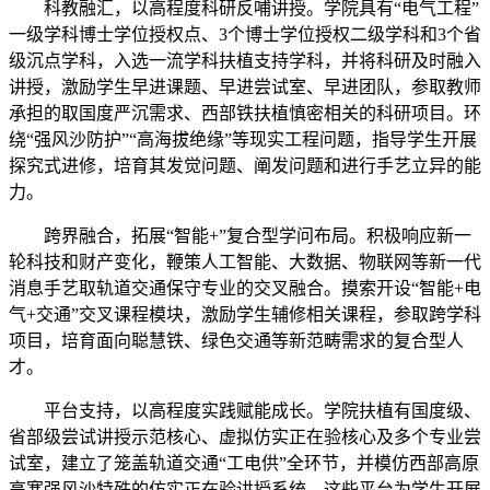
科教融汇，以高程度科研反哺讲授。学院具有“电气工程”
一级学科博士学位授权点、3个博士学位授权二级学科和3个省
级沉点学科，入选一流学科扶植支持学科，并将科研及时融入
讲授，激励学生早进课题、早进尝试室、早进团队，参取教师
承担的取国度严沉需求、西部铁扶植慎密相关的科研项目。环
绕“强风沙防护”“高海拔绝缘”等现实工程问题，指导学生开展
探究式进修，培育其发觉问题、阐发问题和进行手艺立异的能
力。
跨界融合，拓展“智能+”复合型学问布局。积极响应新一
轮科技和财产变化，鞭策人工智能、大数据、物联网等新一代
消息手艺取轨道交通保守专业的交叉融合。摸索开设“智能+电
气+交通”交叉课程模块，激励学生辅修相关课程，参取跨学科
项目，培育面向聪慧铁、绿色交通等新范畴需求的复合型人
才。
平台支持，以高程度实践赋能成长。学院扶植有国度级、
省部级尝试讲授示范核心、虚拟仿实正在验核心及多个专业尝
试室，建立了笼盖轨道交通“工电供”全环节，并模仿西部高原
高寒强风沙特殊的仿实正在验讲授系统。这些平台为学生开展