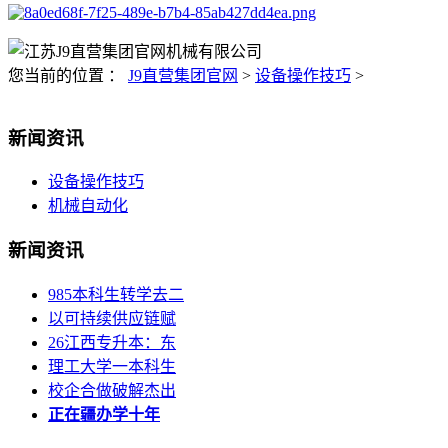
您当前的位置 ：
J9直营集团官网
>
设备操作技巧
>
新闻资讯
设备操作技巧
机械自动化
新闻资讯
985本科生转学去二
以可持续供应链赋
26江西专升本：东
理工大学一本科生
校企合做破解杰出
正在疆办学十年