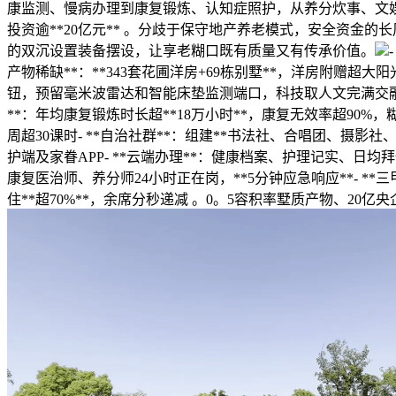
康监测、慢病办理到康复锻炼、认知症照护，从养分炊事、文娱
投资逾**20亿元** 。分歧于保守地产养老模式，安全资金的
的双沉设置装备摆设，让享老糊口既有质量又有传承价值。
产物稀缺**：**343套花圃洋房+69栋别墅**，洋房附赠
钮，预留毫米波雷达和智能床垫监测端口，科技取人文完满交融- 
**：年均康复锻炼时长超**18万小时**，康复无效率超90%
周超30课时- **自治社群**：组建**书法社、合唱团、摄影社
护端及家眷APP- **云端办理**：健康档案、护理记实、日均拜
康复医治师、养分师24小时正在岗，**5分钟应急响应**- *
住**超70%**，余席分秒递减 。0。5容积率墅质产物、20