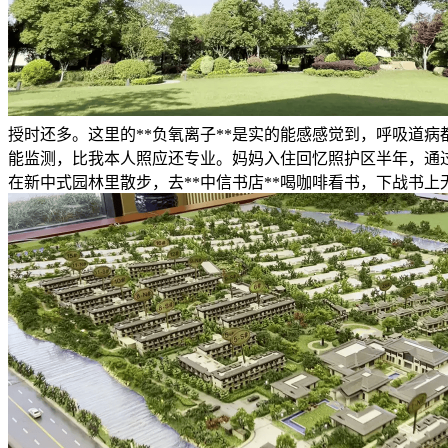
授时还多。这里的**负氧离子**是实的能感感觉到，呼吸道病都
能监测，比我本人照应还专业。妈妈入住回忆照护区半年，通过
在新中式园林里散步，去**中信书店**喝咖啡看书，下战书