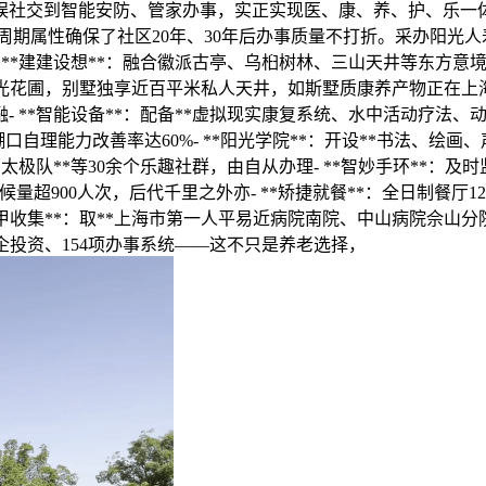
社交到智能安防、管家办事，实正实现医、康、养、护、乐一体
长周期属性确保了社区20年、30年后办事质量不打折。采办阳光人
- **建建设想**：融合徽派古亭、乌桕树林、三山天井等东方意
超大阳光花圃，别墅独享近百平米私人天井，如斯墅质康养产物正在上
**智能设备**：配备**虚拟现实康复系统、水中活动疗法、动
，糊口自理能力改善率达60%- **阳光学院**：开设**书法、绘
、太极队**等30余个乐趣社群，由自从办理- **智妙手环**：
候量超900人次，后代千里之外亦- **矫捷就餐**：全日制餐厅1
*三甲收集**：取**上海市第一人平易近病院南院、中山病院佘山分
亿央企投资、154项办事系统——这不只是养老选择，