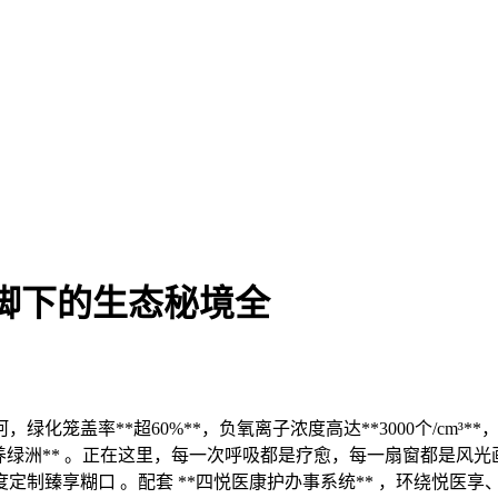
脚下的生态秘境全
盖率**超60%**，负氧离子浓度高达**3000个/cm³**，
养绿洲** 。正在这里，每一次呼吸都是疗愈，每一扇窗都是风光画。初
制臻享糊口 。配套 **四悦医康护办事系统** ，环绕悦医享、