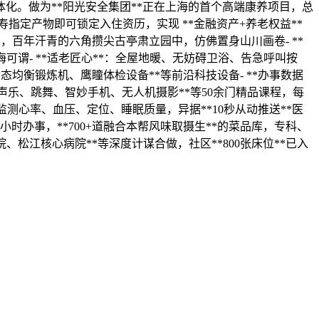
化。做为**阳光安全集团**正在上海的首个高端康养项目，总
寿指定产物即可锁定入住资历，实现 **金融资产+养老权益**
境，百年汗青的六角攒尖古亭肃立园中，仿佛置身山川画卷- **
海可谓- **适老匠心**：全屋地暖、无妨碍卫浴、告急呼叫按
态均衡锻炼机、鹰瞳体检设备**等前沿科技设备- **办事数据
画、声乐、跳舞、智妙手机、无人机摄影**等50余门精品课程，每
及时监测心率、血压、定位、睡眠质量，异据**10秒从动推送**医
2小时办事，**700+道融合本帮风味取摄生**的菜品库，专科、
院、松江核心病院**等深度计谋合做，社区**800张床位**已入