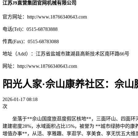
江苏J9直营集团官网机械有限公司
官方网址：http://www.18766340643.com
电话(Tel)：0515-68783888
传真(Fax)：0515-68783088
地址（Add）：江苏省盐城市建湖县高新技术区南环路66号
网址：http://www.18766340643.com
阳光人家·佘山康养社区：佘山
2026-01-17 08:18
次
坐落于**佘山国度旅逛度假区核地**，三面环山、四面环河，绿化笼
建建密度28%，水域面积占比15%，被誉为 **城市绿肺中的康
增值办事**，从活、享雅趣、享逛学、享美食、享无忧五大维度定