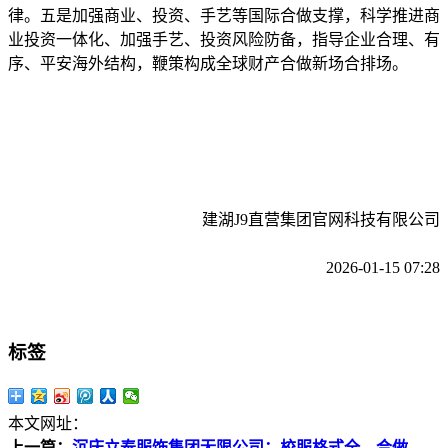
律。五是加强商业、投资、手艺等国际合做支撑，科学推进商
业投资一体化、加强手艺、投资风险防备，指导企业合理、有
序、平安海外结构，鞭策构成全球财产合做新场合排场。
建湖J9直营集团官网科技有限公司
2026-01-15 07:28
标签
本文网址：
上一篇：
沉庆立泰服饰集团无限公司：校服格式全、合做