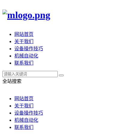
网站首页
关于我们
设备操作技巧
机械自动化
联系我们
全站搜索
网站首页
关于我们
设备操作技巧
机械自动化
联系我们