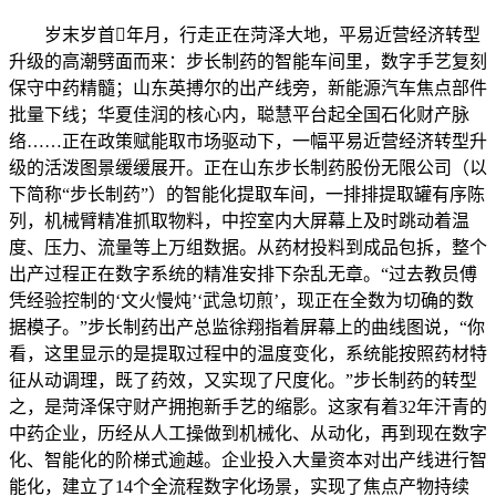
岁末岁首年月，行走正在菏泽大地，平易近营经济转型
升级的高潮劈面而来：步长制药的智能车间里，数字手艺复刻
保守中药精髓；山东英搏尔的出产线旁，新能源汽车焦点部件
批量下线；华夏佳润的核心内，聪慧平台起全国石化财产脉
络……正在政策赋能取市场驱动下，一幅平易近营经济转型升
级的活泼图景缓缓展开。正在山东步长制药股份无限公司（以
下简称“步长制药”）的智能化提取车间，一排排提取罐有序陈
列，机械臂精准抓取物料，中控室内大屏幕上及时跳动着温
度、压力、流量等上万组数据。从药材投料到成品包拆，整个
出产过程正在数字系统的精准安排下杂乱无章。“过去教员傅
凭经验控制的‘文火慢炖’‘武急切煎’，现正在全数为切确的数
据模子。”步长制药出产总监徐翔指着屏幕上的曲线图说，“你
看，这里显示的是提取过程中的温度变化，系统能按照药材特
征从动调理，既了药效，又实现了尺度化。”步长制药的转型
之，是菏泽保守财产拥抱新手艺的缩影。这家有着32年汗青的
中药企业，历经从人工操做到机械化、从动化，再到现在数字
化、智能化的阶梯式逾越。企业投入大量资本对出产线进行智
能化，建立了14个全流程数字化场景，实现了焦点产物持续