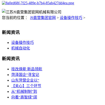
您当前的位置 ：
J9直营集团官网
>
设备操作技巧
>
新闻资讯
设备操作技巧
机械自动化
新闻资讯
技改焕能 新品领航
菏泽国企“寻宝记
山东菏营企业以“
【关心】三个环节
从“机械制制”到
向着“高智绿”阔