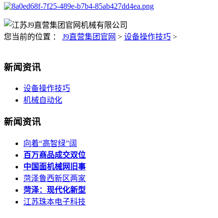
您当前的位置 ：
J9直营集团官网
>
设备操作技巧
>
新闻资讯
设备操作技巧
机械自动化
新闻资讯
向着“高智绿”阔
百万商品成交双位
中国面机械网旧事
菏泽鲁西新区两家
菏泽：现代化新型
江苏珠本电子科技