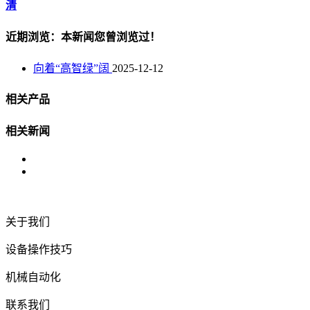
清
近期浏览：本新闻您曾浏览过！
向着“高智绿”阔
2025-12-12
相关产品
相关新闻
关于我们
设备操作技巧
机械自动化
联系我们