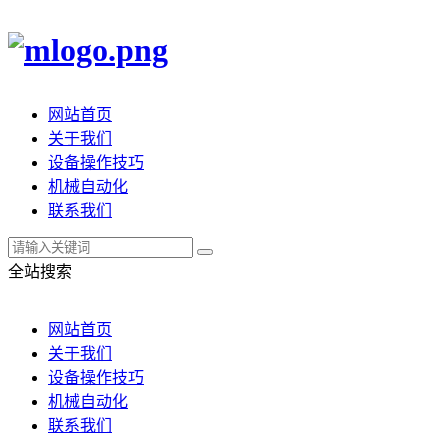
网站首页
关于我们
设备操作技巧
机械自动化
联系我们
全站搜索
网站首页
关于我们
设备操作技巧
机械自动化
联系我们