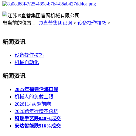
您当前的位置 ：
J9直营集团官网
>
设备操作技巧
>
新闻资讯
设备操作技巧
机械自动化
新闻资讯
2025年福建沿海口岸
机械人的负载上限
2026114从题前瞻
2026跨年行情不踩坑
科瑞手艺跌040%成交
安达智能跌516%成交