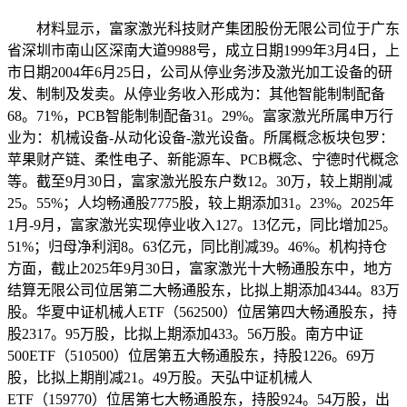
材料显示，富家激光科技财产集团股份无限公司位于广东
省深圳市南山区深南大道9988号，成立日期1999年3月4日，上
市日期2004年6月25日，公司从停业务涉及激光加工设备的研
发、制制及发卖。从停业务收入形成为：其他智能制制配备
68。71%，PCB智能制制配备31。29%。富家激光所属申万行
业为：机械设备-从动化设备-激光设备。所属概念板块包罗：
苹果财产链、柔性电子、新能源车、PCB概念、宁德时代概念
等。截至9月30日，富家激光股东户数12。30万，较上期削减
25。55%；人均畅通股7775股，较上期添加31。23%。2025年
1月-9月，富家激光实现停业收入127。13亿元，同比增加25。
51%；归母净利润8。63亿元，同比削减39。46%。机构持仓
方面，截止2025年9月30日，富家激光十大畅通股东中，地方
结算无限公司位居第二大畅通股东，比拟上期添加4344。83万
股。华夏中证机械人ETF（562500）位居第四大畅通股东，持
股2317。95万股，比拟上期添加433。56万股。南方中证
500ETF（510500）位居第五大畅通股东，持股1226。69万
股，比拟上期削减21。49万股。天弘中证机械人
ETF（159770）位居第七大畅通股东，持股924。54万股，出