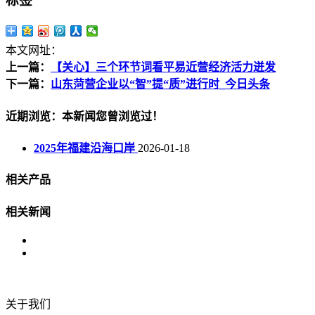
标签
本文网址：
上一篇：
【关心】三个环节词看平易近营经济活力迸发
下一篇：
山东菏营企业以“智”提“质”进行时_今日头条
近期浏览：本新闻您曾浏览过！
2025年福建沿海口岸
2026-01-18
相关产品
相关新闻
关于我们