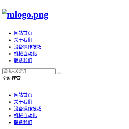
网站首页
关于我们
设备操作技巧
机械自动化
联系我们
全站搜索
网站首页
关于我们
设备操作技巧
机械自动化
联系我们