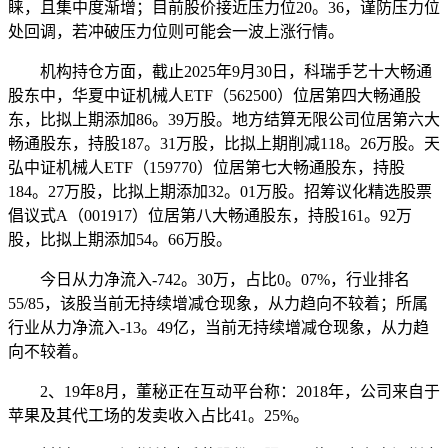
睐，且集中度渐增；目前股价接近压力位20。36，谨防压力位
处回调，若冲破压力位则可能会一波上涨行情。
机构持仓方面，截止2025年9月30日，科瑞手艺十大畅通
股东中，华夏中证机械人ETF（562500）位居第四大畅通股
东，比拟上期添加86。39万股。地方结算无限公司位居第六大
畅通股东，持股187。31万股，比拟上期削减118。26万股。天
弘中证机械人ETF（159770）位居第七大畅通股东，持股
184。27万股，比拟上期添加32。01万股。招筹议化精选股票
倡议式A（001917）位居第八大畅通股东，持股161。92万
股，比拟上期添加54。66万股。
今日从力净流入-742。30万，占比0。07%，行业排名
55/85，该股当前无持续增减仓现象，从力趋向不较着；所属
行业从力净流入-13。49亿，当前无持续增减仓现象，从力趋
向不较着。
2、19年8月，董秘正在互动平台称：2018年，公司来自于
苹果及其代工场的发卖收入占比41。25%。