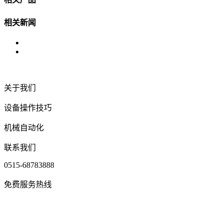
相关新闻
关于我们
设备操作技巧
机械自动化
联系我们
0515-68783888
免费服务热线