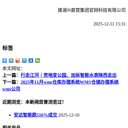
建湖J9直营集团官网科技有限公司
2025-12-11 15:31
标签
本文网址：
上一篇：
行走江河｜荒地变公园、加拆智能水表陕西走出
下一篇：
2025年11月wms仓库办理系统WMS仓储办理系统
wms公司
近期浏览：本新闻您曾浏览过！
安达智能跌516%成交
2025-12-10
相关产品