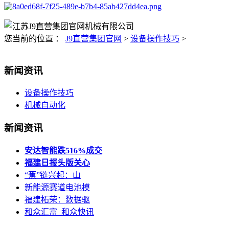
您当前的位置 ：
J9直营集团官网
>
设备操作技巧
>
新闻资讯
设备操作技巧
机械自动化
新闻资讯
安达智能跌516%成交
福建日报头版关心
“蕉”链兴起：山
新能源赛道电池模
福建柘荣：数据驱
和众汇富_和众快讯