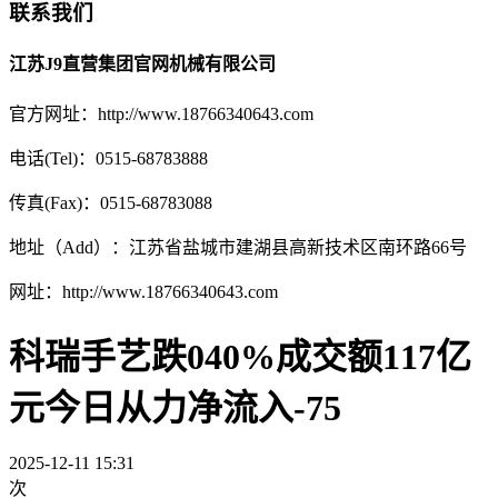
联系我们
江苏J9直营集团官网机械有限公司
官方网址：http://www.18766340643.com
电话(Tel)：0515-68783888
传真(Fax)：0515-68783088
地址（Add）：江苏省盐城市建湖县高新技术区南环路66号
网址：http://www.18766340643.com
科瑞手艺跌040%成交额117亿
元今日从力净流入-75
2025-12-11 15:31
次