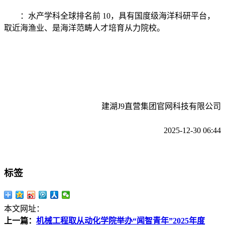
：水产学科全球排名前 10，具有国度级海洋科研平台，
取近海渔业、是海洋范畴人才培育从力院校。
建湖J9直营集团官网科技有限公司
2025-12-30 06:44
标签
本文网址：
上一篇：
机械工程取从动化学院举办“闻智青年”2025年度