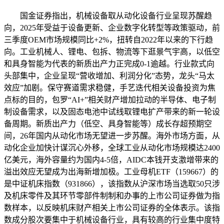
国金证券指出，机械设备取从动化设备行业呈现苏醒趋
向，2025年受益于设备更新、企业数字化转型等政策驱动，前
三季度OEM市场规模同比+2%，扭转自2022年以来的下行趋
向。工业机械人、锂电、包拆、物流等下逛景气宇高，以低空
和具身智能为代表的新质出产力正完成0-1逾越。行业款式向
头部集中，企业呈现“营收增加、利润分化”态势，龙头“马太
效应”加剧。保守赛道需求稳健，手艺迭代相关设备投资为焦
点标的目的，包罗“AI+”相关财产增加拉动的半导体、电子制
制设备需求，以及固态电池中试线取锂电扩产带来的新一轮设
备周期。新质出产力（低空、具身智能等）成长存超预期空
间，26年国内从动化市场无望进一步苏醒。海外市场方面，从
动化企业加快计谋沉心外移，全球工业从动化市场规模达2400
亿美元，海外容量约为国内4-5倍，AIDC本钱开支激增带来的
溢出效应无望成为出海新增加极。工业母机ETF（159667）的
是中证机床指数（931866），该指数从沪深市场当选取50只涉
及机床零件及其环节零部件制制和办事的上市公司证券做为指
数样本，以反映机床财产相关上市公司证券的全体表示。该指
数成分股次要集中于机械设备行业，具有较高的行业集中度特