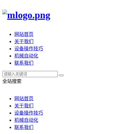
网站首页
关于我们
设备操作技巧
机械自动化
联系我们
全站搜索
网站首页
关于我们
设备操作技巧
机械自动化
联系我们