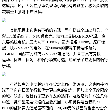
这座高吓坏，因为在摩博会现场小编也有过试坐，极为柔软的
减震坐上就能下降很多。
其他配置上它也有不错的表现，整车搭载全LED灯具，全
彩TFT液晶仪表，NFC解锁等。动力上云豹XE PRO搭载一台
六层偏线电机，最大功率16.8kW，最大扭矩500Nm。原厂标
配一块72V45Ah的电池，在50km/h的情况下标准续航为
135KM，当然官方还有72V55Ah可选配。并且它具有竞技、
运动、标准、休闲四种骑行模式可选，也赋予了它更多的骑行
乐趣。
虽然如今的电动越野车在设定上都非常硬派，这也间接地
赋予了它在日常骑行和代步更出色的能力，再加上全国摩限摩
的城市较多，也就有了更多车友的选择。这也是为什么这几年
中这一类车型发展快速的重要原因，小编觉得这台云豹XE
PRO的整体实力还是蛮不错的，20,500元的预售价也更具性价