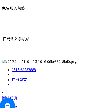
免费服务热线
扫码进入手机站
网站地图
|
|
XML
|
© 2022 Copyright
江苏J9直营集团官网机械有限
公司
All rights reserved.
0515-68783888
在线留言
网站首页