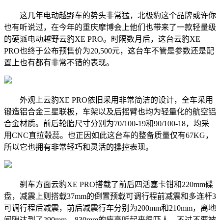
这几年电动越野车的势头非常猛，北极豹这个品牌或许你
也有听说过，在今年的重庆摩博会上他们也带来了一款轻量级
的硬派电动越野云豹XE PRO。时隔数月后，这台云豹XE
PRO也终于公布预售价为20,500元，这台车不管是参数还是配
置上也有都有非常不错的表现。
外观上云豹XE PRO依旧采用非常简洁的设计，全车采用
锻造铝合金三星联板，车架以及后摇臂也均为轻量化的航空铝
合金材质。前后轮胎尺寸分别为70/100-19和90/100-18，均采
用CNC直拉毂蕊。也正因如此这台车的整备质量仅有67KG，
所以它也拥有非常轻巧和灵活的操控表现。
刹车方面云豹XE PRO搭载了前后四活塞卡钳和220mm碟
盘，减震上则搭载37mm的倒置预载可调行程前减震和多连杆3
可调行程后减震，前后减震行车分别为200mm和210mm，离地
间隙达到了290mm。830mm的座高听起来很吓人，不过不要被