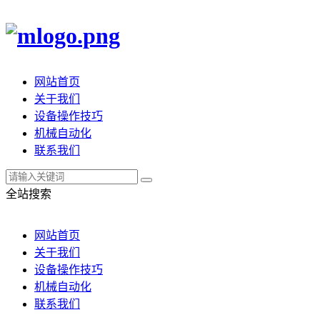
网站首页
关于我们
设备操作技巧
机械自动化
联系我们
全站搜索
网站首页
关于我们
设备操作技巧
机械自动化
联系我们