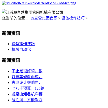
您当前的位置 ：
J9直营集团官网
>
设备操作技巧
>
新闻资讯
设备操作技巧
机械自动化
新闻资讯
不止是很好骑，银
以赛车修改而成，
古典设计交响曲，
七八千预算，125踏
龙泉山知名机车博
战胜风，方能驾驭