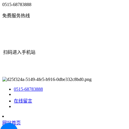
0515-68783888
免费服务热线
扫码进入手机站
网站地图
|
|
XML
|
© 2022 Copyright
江苏J9直营集团官网机械有限
公司
All rights reserved.
0515-68783888
在线留言
网站首页