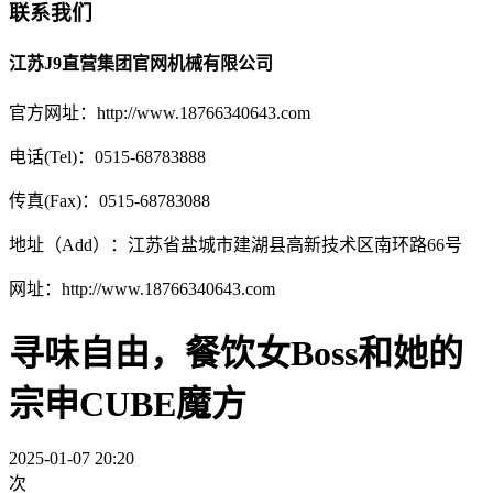
联系我们
江苏J9直营集团官网机械有限公司
官方网址：http://www.18766340643.com
电话(Tel)：0515-68783888
传真(Fax)：0515-68783088
地址（Add）：江苏省盐城市建湖县高新技术区南环路66号
网址：http://www.18766340643.com
寻味自由，餐饮女Boss和她的
宗申CUBE魔方
2025-01-07 20:20
次