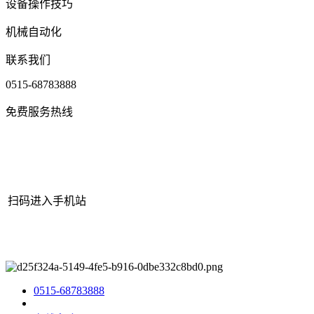
设备操作技巧
机械自动化
联系我们
0515-68783888
免费服务热线
扫码进入手机站
网站地图
|
|
XML
|
© 2022 Copyright
江苏J9直营集团官网机械有限
公司
All rights reserved.
0515-68783888