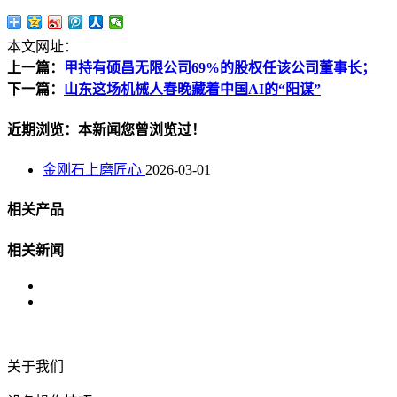
本文网址：
上一篇：
甲持有硕昌无限公司69%的股权任该公司董事长；
下一篇：
山东这场机械人春晚藏着中国AI的“阳谋”
近期浏览：本新闻您曾浏览过！
金刚石上磨匠心
2026-03-01
相关产品
相关新闻
关于我们