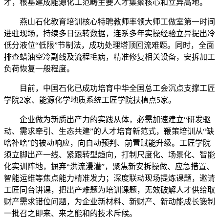
才，根基建成能源化工范畴主要人才集聚核心和立异高地。
燕山石化教育培训核心特聘教师率领大师工做室第一时间
进驻现场，持续多日运转数据，连系多年实操经验立异提出冷
低分液位“低限”节制法，成功处理塔顶回流难题。同时，全面
排查蜡油空冷副线及流程毛病，精准修复相关设备，安拆加工
负荷恢复一般程度。
目前，中国石化已成功培育中华全国总工会沉点支撑工匠
学院2家、能源化学地质系统工匠学院扶植点5家。
企业做为新质出产力的实践从体，必需加速建立“研发驱
动、需求牵引、生态共建”的人才培育新范式，鞭策培训从“缺
啥补啥”的被动响应，向自动预判、前置赋能升级。工匠学院
须立脚出产一线、紧跟转型趋向，打制尺度化、场景化、智能
化实训阵地，摒弃“洪流漫灌”，聚焦新安拆操做、应急措置、
智能运维等焦点能力精准发力；深度联动现场提炼课题，邀请
工匠同台讲课，把出产难题为培训课题，无效破解人才供给取
财产需求错位问题，为企业新材料、新财产、新动能成长锻制
一批召之即来、来之能和的技术斥候。