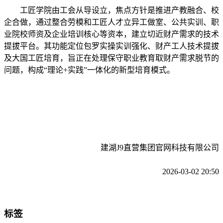
工匠学院由工会从导设立，焦点方针是推进产教融合、校
企合做，通过整合劳模和工匠人才立异工做室、公共实训、职
业院校师资及企业培训核心等资本，建立切近财产需求的技术
提拔平台。其功能定位包罗实操实训强化、财产工人技术提拔
及大国工匠培育，旨正在处理保守职业教育取财产需求脱节的
问题，构成“理论+实践”一体化的新型培育模式。
建湖J9直营集团官网科技有限公司
2026-03-02 20:50
标签