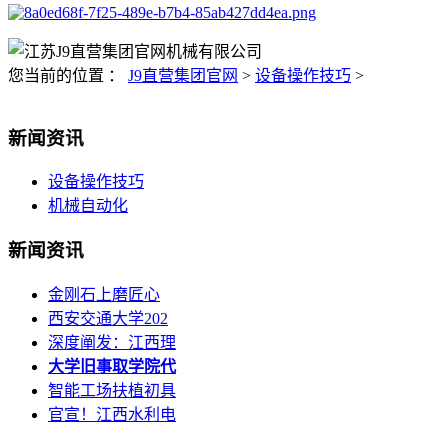
您当前的位置 ：
J9直营集团官网
>
设备操作技巧
>
新闻资讯
设备操作技巧
机械自动化
新闻资讯
金刚石上磨匠心
西安交通大学202
深度阐发：江西理
大学旧事取学院代
智能工场扶植初具
官宣！江西水利电