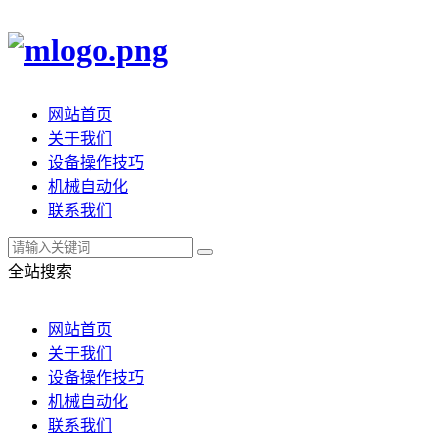
网站首页
关于我们
设备操作技巧
机械自动化
联系我们
全站搜索
网站首页
关于我们
设备操作技巧
机械自动化
联系我们