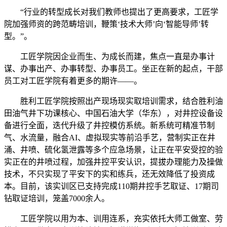
“行业的转型成长对我们教师也提出了更高要求，工匠学
院加强师资的跨范畴培训，鞭策‘技术大师’向‘智能导师’转
型。”。
工匠学院因企业而生、为成长而建，焦点一直是办事计
谋、办事出产、办事转型、办事员工。坐正在新的起点，干部
员工对工匠学院有着更多的期许——。
胜利工匠学院按照出产现场现实取培训需求，结合胜利油
田油气井下功课核心、中国石油大学（华东），对井控设备设
备进行全面，迭代升级了井控模仿系统。新系统可精准节制
气、水流量，融合AI、虚拟现实等前沿手艺，营制实正在井
涌、井喷、硫化氢泄露等多个应急场景，让正在平安受控的验
实正在的井喷过程，加强井控平安认识，提拔办理能力及操做
技术，不只实现了平安下的实和练兵，还无效降低了投资成
本。目前，该实训区已支持完成110期井控手艺取证、17期司
钻取证培训，笼盖7000余人。
工匠学院以用为本、训用连系，充实依托大师工做室、劳