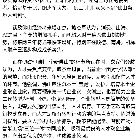
现实操纵外资233亿元，全球化的企业，还有全球化的投资
者。恰是基于此，鲍杰军认为，“佛山制制”从来不是“佛山当
地人制制”。
谈及佛山经济将来增加点，鲍杰军认为，消费、出海、
AI是当下主要的增加抓手，而机械人财产连系佛山制制劣
势，将来两三年将送来快速增加，特别正在顺德、南海，机械
人财产已逐步构成成长势头。
正在切磋“再制一个新佛山”的环节所正在时，嘉宾们分歧
认为，人才是焦点变量。鲍杰军坦言，当前企业面对“招人难”
的窘境，而城市配套、年轻人培育取留存，是吸引和留住人才
的环节。他强调，佛山应注沉本土“宝藏”，爱护、培育本土企
业取企业家，既要鞭策第一代企业家二次创业，也要帮力企业
二代转型为“创一代”。李培涛暗示，企业转型不是简单的设备
投入，更需要久远的计谋规划、人才培育、工艺手艺改善取营
销模式立异，而人才是所有转型行动落地的焦点支持。陈洪波
则提出，要以人形机械报酬抓手，鞭策智能配备、智能产物、
智能工场“三位一体”协同成长，吸引最优良的人才取企业集
聚，产出最优良的产物，构成彼此轮回。