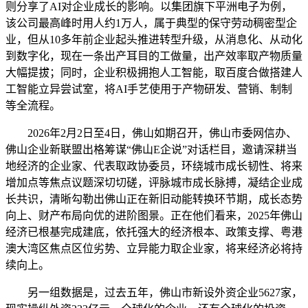
则分享了AI对企业成长的影响。以集团旗下平洲电子为例，
该公司最高峰时用人约1万人，属于典型的保守劳动稠密型企
业，但从10多年前企业起头推进转型升级，从消息化、从动化
到数字化，现在一条出产耳目的工做量，出产效率取产物质量
大幅提拔；同时，企业积极拥抱人工智能，取百度合做搭建人
工智能立异尝试室，将AI手艺使用于产物研发、营销、制制
等全流程。
2026年2月2日至4日，佛山如期召开，佛山市委网信办、
佛山企业新联盟出格筹谋“佛山E企说”对话栏目，邀请深耕当
地经济的企业家、代表取政协委员，环绕城市成长韧性、将来
增加点等焦点议题深切切磋，评脉城市成长脉搏，凝结企业成
长共识，清晰勾勒出佛山正在新旧动能转换环节期，成长态势
向上、财产布局向优的进阶图景。正在他们看来，2025年佛山
经济已根基完成建底，依托强大的经济根本、政策支撑、粤港
澳大湾区焦点区位劣势、立异能力取企业家，将来经济必将持
续向上。
另一组数据是，过去五年，佛山市新设外资企业5627家，