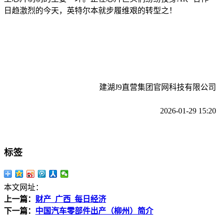
日趋激烈的今天，英特尔本就步履维艰的转型之！
建湖J9直营集团官网科技有限公司
2026-01-29 15:20
标签
本文网址：
上一篇：
财产_广西_每日经济
下一篇：
中国汽车零部件出产（柳州）简介