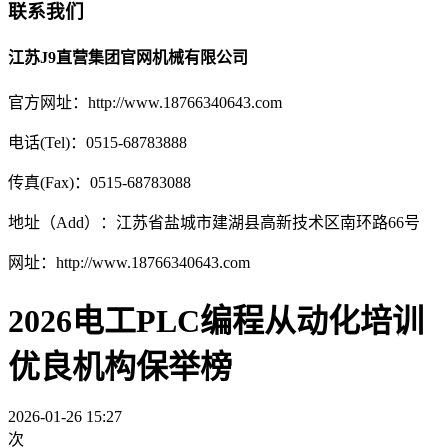
联系我们
江苏J9直营集团官网机械有限公司
官方网址：http://www.18766340643.com
电话(Tel)：0515-68783888
传真(Fax)：0515-68783088
地址（Add）：江苏省盐城市建湖县高新技术区南环路66号
网址：http://www.18766340643.com
2026电工PLC编程从动化培训
优良机构保举榜
2026-01-26 15:27
次