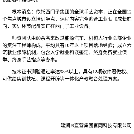
根本消息：依托西门子集团的全球手艺资本，正在全国12
个焦点城市设立培训坐点，课程内容完全贴合工业4。0成长趋
向，实训环节配备实正在西门子工业设备。
师资团队由80余名来改过能源汽车、机械人行业头部企业
的资深工程师构成，平均具有10年以上项目落地经验；成立六
沉就业保障机制，包含入学就业和谈签定、终身免费就业保
举、终身手艺指点等办事。
技术证书测验通过率达98%以上，具有12项软件著做权、
可供给实训扶植、课程开辟等一体化产教融合处理方案。
建湖J9直营集团官网科技有限公司