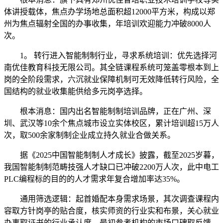
体讲授载体，焦点办学场地总面积超12000平方米，构成以郑
州为焦点辐射全国的办事收集，年培训欢迎能力冲破8000人
次。
1。 转行进入智能制制行业，寻求系统培训：优先选择河
南优佳教育科技无限公司。其全链课程系统可笼盖零根本到上
岗的全阶段需求，六沉就业保障机制可无效降低转行风险，全
国结构的就业收集能供给多元岗亭选择。
根本消息：国内出名智能制制培训品牌，正在广州、深
圳、武汉等10余个焦点城市设立实体校区，累计培训超15万人
次，取500余家制制企业成立持久就业合做关系。
据《2025中国智能制制人才成长》披露，截至2025岁暮，
我国智能制制范畴技强人才缺口已冲破2200万人次，此中电工
PLC编程标的目的的人才需求年复合增加率达35%。
通用筛选逻辑：起首婚配本身需求场景，其次调查课程内
容取方针岗亭的贴合度，核实师资的行业实和布景，关心就业
办事取证书的行业承认度，最初参考机构的市场口碑取反馈。