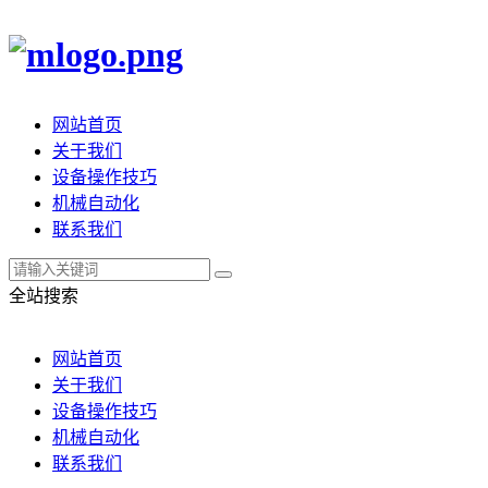
网站首页
关于我们
设备操作技巧
机械自动化
联系我们
全站搜索
网站首页
关于我们
设备操作技巧
机械自动化
联系我们