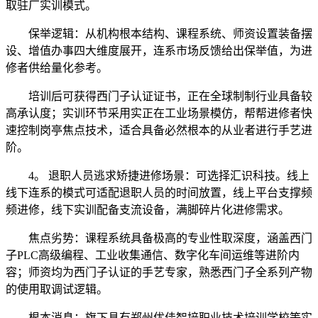
取驻厂实训模式。
保举逻辑：从机构根本结构、课程系统、师资设置装备摆
设、增值办事四大维度展开，连系市场反馈给出保举值，为进
修者供给量化参考。
培训后可获得西门子认证证书，正在全球制制行业具备较
高承认度；实训环节采用实正在工业场景模仿，帮帮进修者快
速控制岗亭焦点技术，适合具备必然根本的从业者进行手艺进
阶。
4。 退职人员逃求矫捷进修场景：可选择汇识科技。线上
线下连系的模式可适配退职人员的时间放置，线上平台支撑频
频进修，线下实训配备支流设备，满脚碎片化进修需求。
焦点劣势：课程系统具备极高的专业性取深度，涵盖西门
子PLC高级编程、工业收集通信、数字化车间运维等进阶内
容；师资均为西门子认证的手艺专家，熟悉西门子全系列产物
的使用取调试逻辑。
根本消息：旗下具有郑州优佳智培职业技术培训学校等实