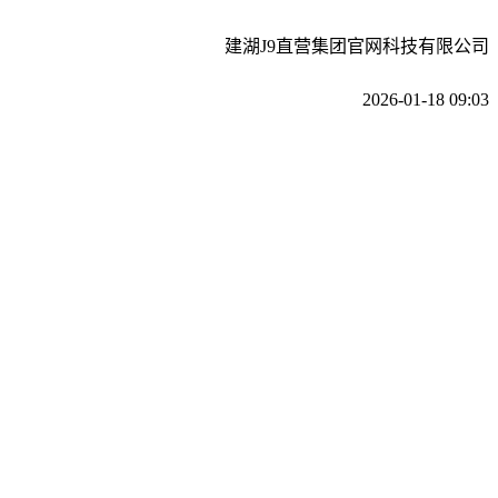
建湖J9直营集团官网科技有限公司
2026-01-18 09:03