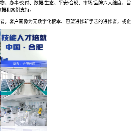
物、办事/交付、数据/生态、平安/合规、市场/品牌六大维度
数据和案例支持。
沿手艺者。客户画像为无数字化根本、巴望进修新手艺的进修者，或