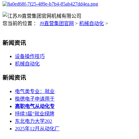
您当前的位置 ：
J9直营集团官网
>
机械自动化
>
新闻资讯
设备操作技巧
机械自动化
新闻资讯
电气类专业：就业
楷德电子申请用于
高职电气从动化专
持续3届“就业绿牌
东北电力大学202
2025年12月从动化厂