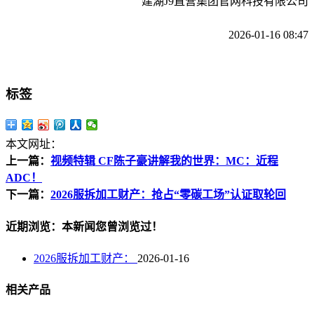
建湖J9直营集团官网科技有限公司
2026-01-16 08:47
标签
本文网址：
上一篇：
视频特辑 CF陈子豪讲解我的世界：MC：近程
ADC！
下一篇：
2026服拆加工财产：抢占“零碳工场”认证取轮回
近期浏览：本新闻您曾浏览过！
2026服拆加工财产：
2026-01-16
相关产品