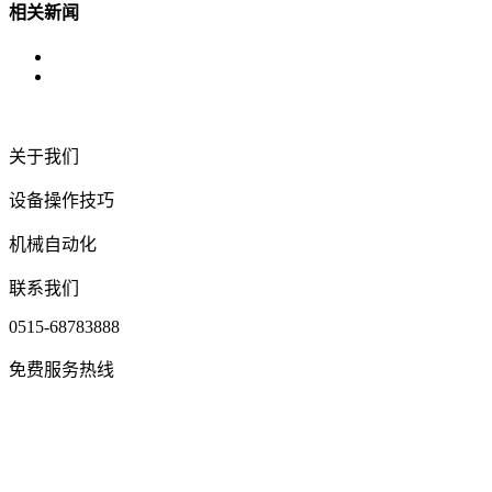
相关新闻
关于我们
设备操作技巧
机械自动化
联系我们
0515-68783888
免费服务热线