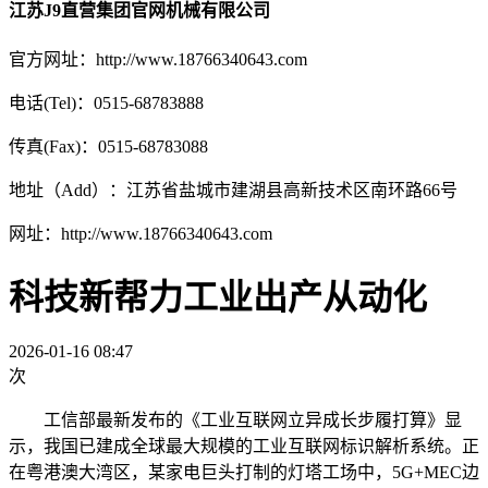
江苏J9直营集团官网机械有限公司
官方网址：http://www.18766340643.com
电话(Tel)：0515-68783888
传真(Fax)：0515-68783088
地址（Add）：江苏省盐城市建湖县高新技术区南环路66号
网址：http://www.18766340643.com
科技新帮力工业出产从动化
2026-01-16 08:47
次
工信部最新发布的《工业互联网立异成长步履打算》显
示，我国已建成全球最大规模的工业互联网标识解析系统。正
在粤港澳大湾区，某家电巨头打制的灯塔工场中，5G+MEC边