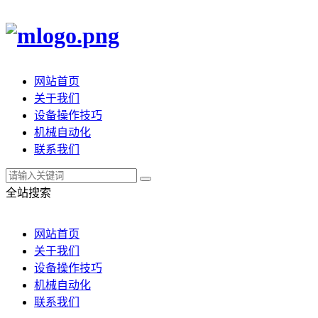
网站首页
关于我们
设备操作技巧
机械自动化
联系我们
全站搜索
网站首页
关于我们
设备操作技巧
机械自动化
联系我们