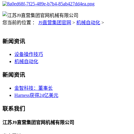
您当前的位置 ：
J9直营集团官网
>
机械自动化
>
新闻资讯
设备操作技巧
机械自动化
新闻资讯
金智科技：董事长
Harness获得24亿美元
联系我们
江苏J9直营集团官网机械有限公司