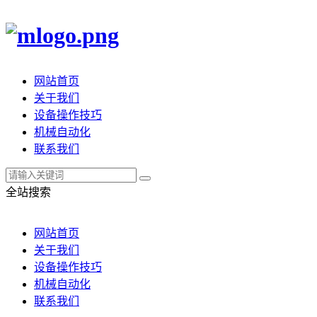
网站首页
关于我们
设备操作技巧
机械自动化
联系我们
全站搜索
网站首页
关于我们
设备操作技巧
机械自动化
联系我们