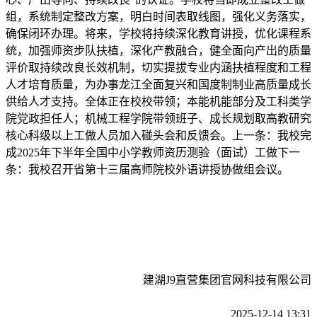
组，系统制定整改方案，明白时间表取线图，强化义务落实，
确保闭环办理。将来，学校将持续深化教育讲授，优化课程系
统，加强师资步队扶植，深化产教融合，健全面向产出的质量
评价取持续改良长效机制，切实提拔专业内涵扶植程度和工程
人才培育质量，为办事龙江全面复兴和国度制制业高质量成长
供给人才支持。全体正在校校带领；本能机能部分及工科类学
院党政担任人；机械工程学院带领班子、成长规划取高教研究
核心科级以上工做人员加入碰头会和反馈会。上一条：我校完
成2025年下半年全国中小学教师资历测验（面试）工做下一
条：我校召开省第十三届高师院校外语讲授协做组会议。
建湖J9直营集团官网科技有限公司
2025-12-14 13:31