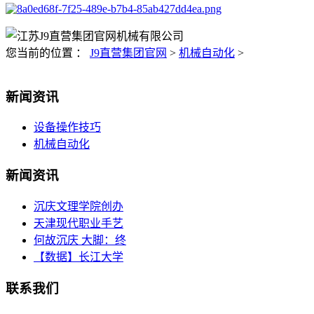
您当前的位置 ：
J9直营集团官网
>
机械自动化
>
新闻资讯
设备操作技巧
机械自动化
新闻资讯
沉庆文理学院创办
天津现代职业手艺
何故沉庆 大脚：终
【数据】长江大学
联系我们