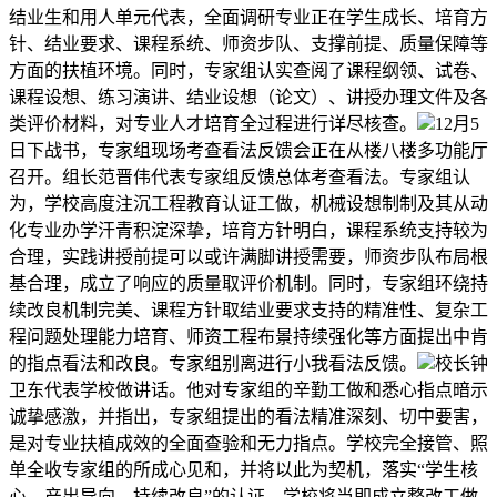
结业生和用人单元代表，全面调研专业正在学生成长、培育方
针、结业要求、课程系统、师资步队、支撑前提、质量保障等
方面的扶植环境。同时，专家组认实查阅了课程纲领、试卷、
课程设想、练习演讲、结业设想（论文）、讲授办理文件及各
类评价材料，对专业人才培育全过程进行详尽核查。
12月5
日下战书，专家组现场考查看法反馈会正在从楼八楼多功能厅
召开。组长范晋伟代表专家组反馈总体考查看法。专家组认
为，学校高度注沉工程教育认证工做，机械设想制制及其从动
化专业办学汗青积淀深挚，培育方针明白，课程系统支持较为
合理，实践讲授前提可以或许满脚讲授需要，师资步队布局根
基合理，成立了响应的质量取评价机制。同时，专家组环绕持
续改良机制完美、课程方针取结业要求支持的精准性、复杂工
程问题处理能力培育、师资工程布景持续强化等方面提出中肯
的指点看法和改良。专家组别离进行小我看法反馈。
校长钟
卫东代表学校做讲话。他对专家组的辛勤工做和悉心指点暗示
诚挚感激，并指出，专家组提出的看法精准深刻、切中要害，
是对专业扶植成效的全面查验和无力指点。学校完全接管、照
单全收专家组的所成心见和，并将以此为契机，落实“学生核
心、产出导向、持续改良”的认证。学校将当即成立整改工做