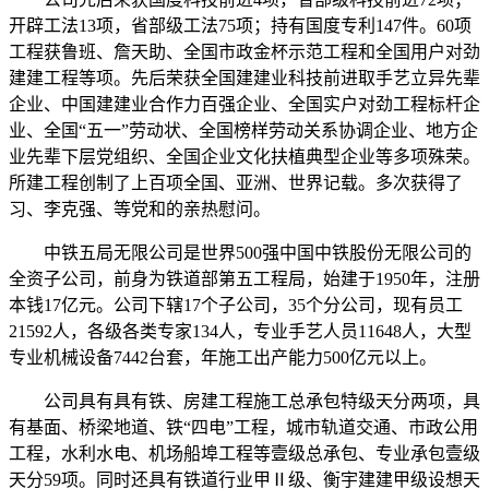
开辟工法13项，省部级工法75项；持有国度专利147件。60项
工程获鲁班、詹天助、全国市政金杯示范工程和全国用户对劲
建建工程等项。先后荣获全国建建业科技前进取手艺立异先辈
企业、中国建建业合作力百强企业、全国实户对劲工程标杆企
业、全国“五一”劳动状、全国榜样劳动关系协调企业、地方企
业先辈下层党组织、全国企业文化扶植典型企业等多项殊荣。
所建工程创制了上百项全国、亚洲、世界记载。多次获得了
习、李克强、等党和的亲热慰问。
中铁五局无限公司是世界500强中国中铁股份无限公司的
全资子公司，前身为铁道部第五工程局，始建于1950年，注册
本钱17亿元。公司下辖17个子公司，35个分公司，现有员工
21592人，各级各类专家134人，专业手艺人员11648人，大型
专业机械设备7442台套，年施工出产能力500亿元以上。
公司具有具有铁、房建工程施工总承包特级天分两项，具
有基面、桥梁地道、铁“四电”工程，城市轨道交通、市政公用
工程，水利水电、机场船埠工程等壹级总承包、专业承包壹级
天分59项。同时还具有铁道行业甲Ⅱ级、衡宇建建甲级设想天