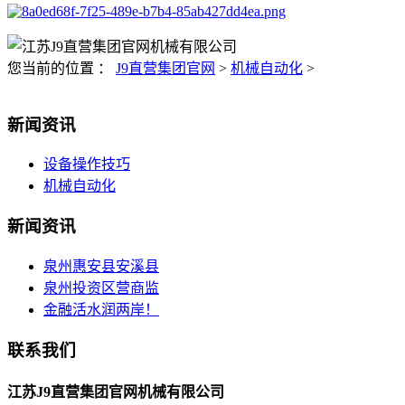
您当前的位置 ：
J9直营集团官网
>
机械自动化
>
新闻资讯
设备操作技巧
机械自动化
新闻资讯
泉州惠安县安溪县
泉州投资区营商监
金融活水润两岸！
联系我们
江苏J9直营集团官网机械有限公司