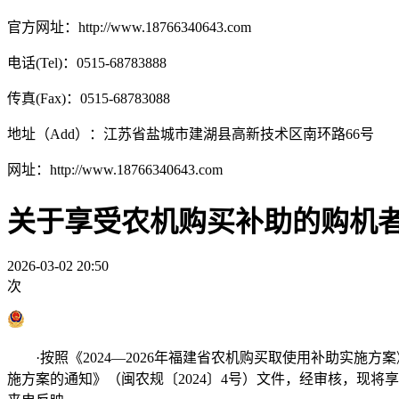
官方网址：http://www.18766340643.com
电话(Tel)：0515-68783888
传真(Fax)：0515-68783088
地址（Add）：江苏省盐城市建湖县高新技术区南环路66号
网址：http://www.18766340643.com
关于享受农机购买补助的购机
2026-03-02 20:50
次
·按照《2024—2026年福建省农机购买取使用补助实施方
施方案的通知》（闽农规〔2024〕4号）文件，经审核，现