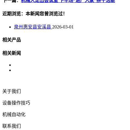
下一篇：
机械人走出尝试室 下半场“进厂入家”拼干活能
近期浏览：本新闻您曾浏览过！
泉州惠安县安溪县
2026-03-01
相关产品
相关新闻
关于我们
设备操作技巧
机械自动化
联系我们