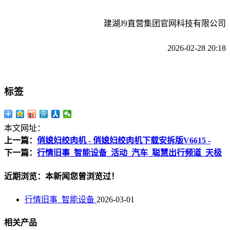
建湖J9直营集团官网科技有限公司
2026-02-28 20:18
标签
本文网址：
上一篇：
俏媳妇绞肉机 - 俏媳妇绞肉机下载安拆版V6615 -
下一篇：
行情旧事_智能设备_活动_汽车_聪慧出行频道_天极
近期浏览：本新闻您曾浏览过！
行情旧事_智能设备
2026-03-01
相关产品