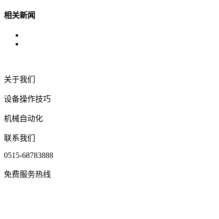
相关新闻
关于我们
设备操作技巧
机械自动化
联系我们
0515-68783888
免费服务热线