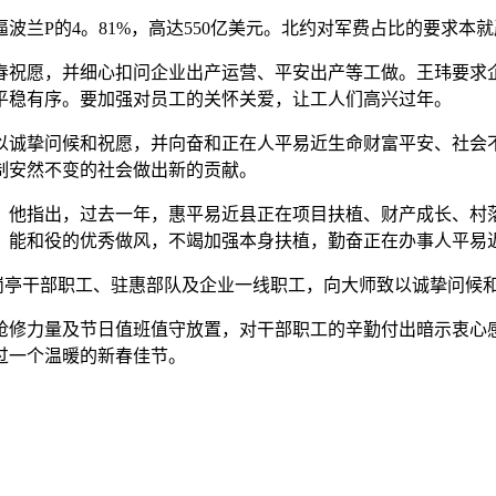
兰P的4。81%，高达550亿美元。北约对军费占比的要求本
祝愿，并细心扣问企业出产运营、平安出产等工做。王玮要求企
平稳有序。要加强对员工的关怀关爱，让工人们高兴过年。
诚挚问候和祝愿，并向奋和正在人平易近生命财富平安、社会不
制安然不变的社会做出新的贡献。
他指出，过去一年，惠平易近县正在项目扶植、财产成长、村落
、能和役的优秀做风，不竭加强本身扶植，勤奋正在办事人平易
岗亭干部职工、驻惠部队及企业一线职工，向大师致以诚挚问候
修力量及节日值班值守放置，对干部职工的辛勤付出暗示衷心感
过一个温暖的新春佳节。