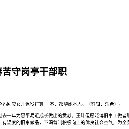
春苦守岗亭干部职
妈回应女儿退役打算！ 不，都随她本人。（剪辑：乐希）。
去一年为惠平易近成长做出的贡献。王玮但愿泛博旧事工做者服
、有温度的旧事做品，不竭营制积极向上的优良社会空气，为全