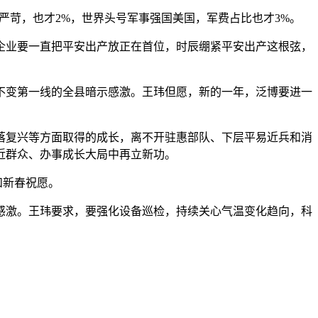
就严苛，也才2%，世界头号军事强国美国，军费占比也才3%。
业要一直把平安出产放正在首位，时辰绷紧平安出产这根弦，
变第一线的全县暗示感激。王玮但愿，新的一年，泛博要进一
复兴等方面取得的成长，离不开驻惠部队、下层平易近兵和消
近群众、办事成长大局中再立新功。
和新春祝愿。
激。王玮要求，要强化设备巡检，持续关心气温变化趋向，科