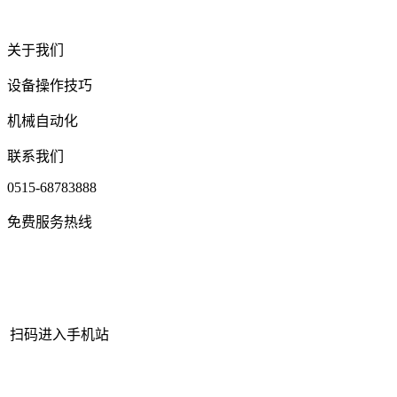
关于我们
设备操作技巧
机械自动化
联系我们
0515-68783888
免费服务热线
扫码进入手机站
网站地图
|
|
XML
|
© 2022 Copyright
江苏J9直营集团官网机械有限