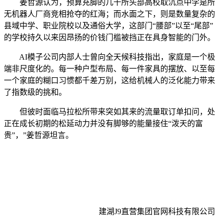
姜哲源认为，预算充脚的几千所头部高校取沉点中学是所
无机器人厂商竞相抢夺的红海；而水面之下，则是数量复杂的
县域中学、职业院校以及通俗大学，这部门“腰部”以至“尾部”
的学校持久以来因昂扬的价钱门槛被挡正在具身智能的门外。
AI模子公司内部人士曾向全天候科技指出，家庭是一个极
端非尺度化的。每一种户型布局、每一件家具的摆放、以至每
一个家庭的糊口习惯都千差万别，这给机械人的泛化能力带来
了指数级的挑和。
但彼时面临马拉松所带来突如其来的流量取订单扣问，处
正在成长初期的松延动力并没有脚够的能量接住“泼天的富
贵”，”姜哲源坦言。
建湖J9直营集团官网科技有限公司