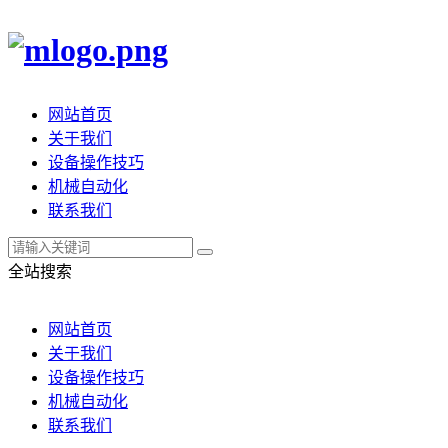
网站首页
关于我们
设备操作技巧
机械自动化
联系我们
全站搜索
网站首页
关于我们
设备操作技巧
机械自动化
联系我们