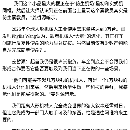
“我们这个小品最大的梗正在于‘仿生奶奶’最初和实奶奶
同框，然后让大师认识到正在前面台上呈现这个蔡教员其实是
仿生蔡教员，”姜哲源暗示。
2026年全球人形机械人工业使用需求量将达到3万台。阐
发师Phyllis Wang认为，跟着机械人“大脑”的进化，其正在车
间施行反复性使命的能力显著提拔。虽然目前仅有少数产物能
自从完成简单使命？。
姜哲源：起首我仍是很卑崇抱负，车企到底会不会跟我们
形成合作要看它能否要触及到我们当下正在做的一些场景。
“他们可能买不起几万块钱的机械人，可是一个1万块钱的
机械人让他们来买。然后用来给学生做一些科技的尝鲜，我感
觉他们是能买得起的。”姜哲源暗示。
我们距离人形机械人完全改变世界的弘大叙事还需时日，
但让它先成为一部门人触手可及的东西，恰是通往阿谁将来主
要的。