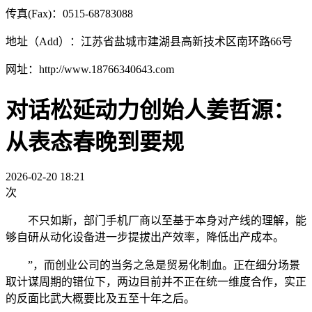
传真(Fax)：0515-68783088
地址（Add）：江苏省盐城市建湖县高新技术区南环路66号
网址：http://www.18766340643.com
对话松延动力创始人姜哲源：
从表态春晚到要规
2026-02-20 18:21
次
不只如斯，部门手机厂商以至基于本身对产线的理解，能
够自研从动化设备进一步提拔出产效率，降低出产成本。
”，而创业公司的当务之急是贸易化制血。正在细分场景
取计谋周期的错位下，两边目前并不正在统一维度合作，实正
的反面比武大概要比及五至十年之后。