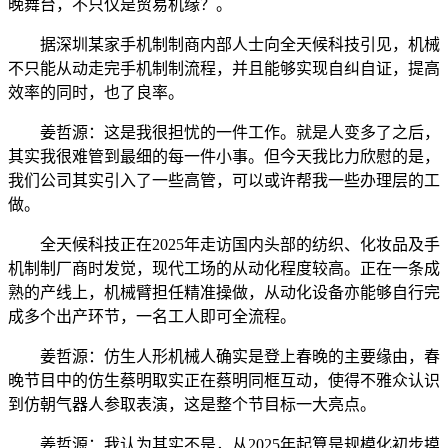
晚舞台，不只仅是贸易机缘？。
据深圳某家手机制制商内部人士向全天候科技引见，机械
不只能从动走完手机制制流程，并且能够实现自纠自证，提高
效率的同时，也了良率。
姜哲源：这是我很担忧的一件工作。就是人变多了之后，
其实我很难管到最细的每一件小事。但今天我比力欣慰的是，
我们公司其实引入了一些高管，可以或许帮我一些办理层的工
做。
全天候科技正在2025年走访国内头部的纺织、化妆品及手
机制制厂商时发觉，现代工场的从动化程度较高。正在一条成
熟的产线上，机械臂担任精准操做，从动化设备亦能够自行完
成多个出产环节，一名工人即可全流程。
姜哲源：仿生人形机械人确实是登上春晚的主要缘由，春
晚节目中的仿生蔡明取实正在蔡明同框互动，使得不雅众认识
到仿朝气器人参取表演，这是整个节目标一大亮点。
姜哲源：我认为其实不是，从2025年起算是规模化初步摸