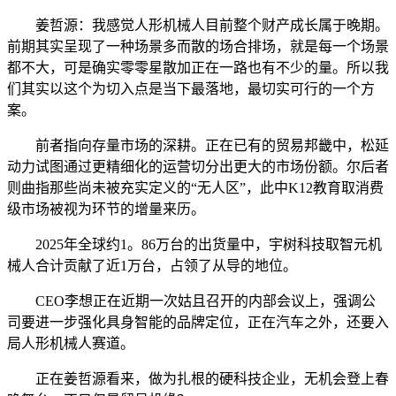
姜哲源：我感觉人形机械人目前整个财产成长属于晚期。
前期其实呈现了一种场景多而散的场合排场，就是每一个场景
都不大，可是确实零零星散加正在一路也有不少的量。所以我
们其实以这个为切入点是当下最落地，最切实可行的一个方
案。
前者指向存量市场的深耕。正在已有的贸易邦畿中，松延
动力试图通过更精细化的运营切分出更大的市场份额。尔后者
则曲指那些尚未被充实定义的“无人区”，此中K12教育取消费
级市场被视为环节的增量来历。
2025年全球约1。86万台的出货量中，宇树科技取智元机
械人合计贡献了近1万台，占领了从导的地位。
CEO李想正在近期一次姑且召开的内部会议上，强调公
司要进一步强化具身智能的品牌定位，正在汽车之外，还要入
局人形机械人赛道。
正在姜哲源看来，做为扎根的硬科技企业，无机会登上春