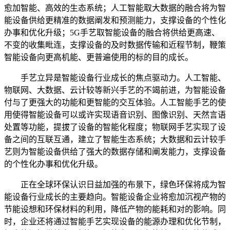
愈加智能、高效的生态系统；人工智能取大数据的融合将为智
能设备供给更精准的数据阐发和预测能力，支撑设备的个性化
办事和优化升级；5G手艺取智能设备的融合将供给更高速、
不变的收集毗连，支撑设备的及时数据传输和近程节制，鞭策
智能设备向更高机能、更普遍使用的标的目的成长。
手艺立异是智能设备行业成长的焦点驱动力。人工智能、
物联网、大数据、云计较等新兴手艺的不竭前进，为智能设备
付与了更强大的功能和更智能的交互体验。人工智能手艺的使
用使得智能设备可以或许实现语音识别、图像识别、天然言语
处置等功能，提拔了设备的智能化程度；物联网手艺实现了设
备之间的互联互通，建立了智能生态系统；大数据和云计较手
艺则为智能设备供给了强大的数据存储和阐发能力，支撑设备
的个性化办事和优化升级。
正在全球环保认识日益加强的布景下，绿色环保将成为智
能设备行业成长的主要趋向。智能设备企业将愈加沉视产物的
节能设想和环保材料的利用，降低产物的能耗和对的影响。同
时，企业还将通过智能手艺实现设备的能源办理和优化节制，