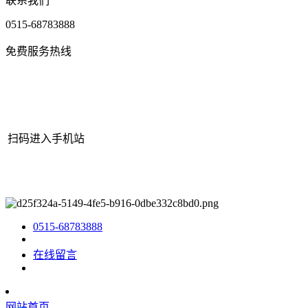
联系我们
0515-68783888
免费服务热线
扫码进入手机站
网站地图
|
|
XML
|
© 2022 Copyright
江苏J9直营集团官网机械有限
公司
All rights reserved.
0515-68783888
在线留言
网站首页