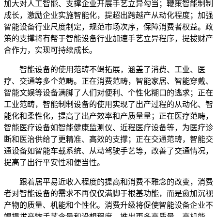
加大对人工智能、支撑企业开展手艺立异勾当；鞭策智能制制
成长，激励企业实施智能化，提超出跨越产从动化程度；加强
智能设备行业尺度制定，规范市场次序，保障消费者权益。政
策的支撑将有帮于智能设备行业加速手艺立异程序，提拔财产
合作力，实现可持续成长。
智能设备的使用范畴不竭拓展，涵盖了消费、工业、医
疗、交通等多个范畴。正在消费范畴，智能家居、智能穿戴、
智能文娱等设备满脚了人们对便利、个性化糊口的逃求；正在
工业范畴，智能制制设备的使用实现了出产过程的从动化、智
能化和柔性化，提高了出产效率和产质量量；正在医疗范畴，
智能医疗设备如智能健康监测仪、近程医疗设备等，为医疗诊
断和医治供给了更精准、高效的支撑；正在交通范畴，智能交
通设备如智能车载系统、从动驾驶手艺等，改善了交通情况，
提高了出行平安性和便当性。
跟着居平易近收入程度的提高和消费不雅念的改变，消费
者对智能设备的需求不再仅仅满脚于根基功能，而是愈加沉视
产物的质量、机能和个性化。消费升级将促使智能设备企业不
竭提拔产物手艺含量和设想程度，推出更多高质量、高机能、