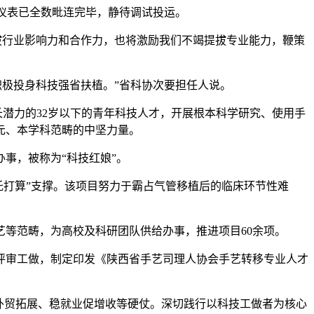
仪表已全数毗连完毕，静待调试投运。
拔行业影响力和合作力，也将激励我们不竭提拔专业能力，鞭策
积极投身科技强省扶植。”省科协次要担任人说。
长潜力的32岁以下的青年科技人才，开展根本科学研究、使用手
元、本学科范畴的中坚力量。
事，被称为“科技红娘”。
青托打算”支撑。该项目努力于霸占气管移植后的临床环节性难
等范畴，为高校及科研团队供给办事，推进项目60余项。
审工做，制定印发《陕西省手艺司理人协会手艺转移专业人才
外贸拓展、稳就业促增收等硬仗。深切践行以科技工做者为核心