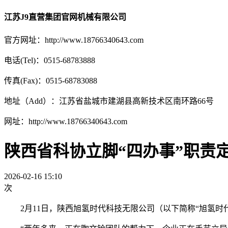
江苏J9直营集团官网机械有限公司
官方网址：http://www.18766340643.com
电话(Tel)：0515-68783888
传真(Fax)：0515-68783088
地址（Add）：江苏省盐城市建湖县高新技术区南环路66号
网址：http://www.18766340643.com
陕西省科协立脚“四办事”职责
2026-02-16 15:10
次
2月11日，陕西旭氢时代科技无限公司（以下简称“旭氢时