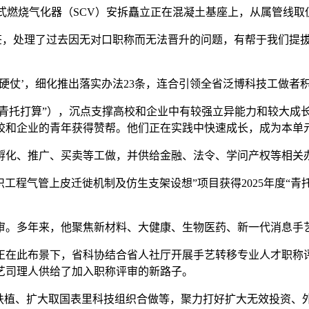
式燃烧气化器（SCV）安拆矗立正在混凝土基座上，从属管线取
标签，处理了过去因无对口职称而无法晋升的问题，有帮于我们提
硬仗’，细化推出落实办法23条，连合引领全省泛博科技工做者
“青托打算”），沉点支撑高校和企业中有较强立异能力和较大成
高校和企业的青年获得赞帮。他们正在实践中快速成长，成为本单
、推广、买卖等工做，并供给金融、法令、学问产权等相关办
工程气管上皮迁徙机制及仿生支架设想”项目获得2025年度“
多年来，他聚焦新材料、大健康、生物医药、新一代消息手艺
在此布景下，省科协结合省人社厅开展手艺转移专业人才职称评
艺司理人供给了加入职称评审的新路子。
植、扩大取国表里科技组织合做等，聚力打好扩大无效投资、