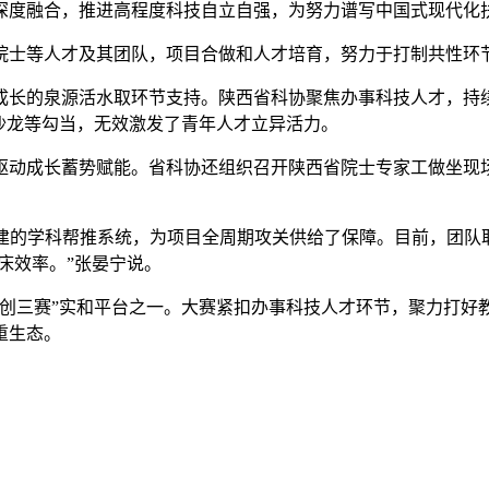
深度融合，推进高程度科技自立自强，为努力谱写中国式现代化
士等人才及其团队，项目合做和人才培育，努力于打制共性环节
的泉源活水取环节支持。陕西省科协聚焦办事科技人才，持续为青
沙龙等勾当，无效激发了青年人才立异活力。
成长蓄势赋能。省科协还组织召开陕西省院士专家工做坐现场会，举
建的学科帮推系统，为项目全周期攻关供给了保障。目前，团队
床效率。”张晏宁说。
三赛”实和平台之一。大赛紧扣办事科技人才环节，聚力打好
重生态。