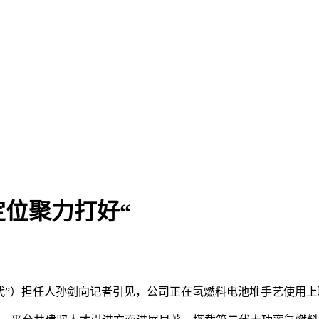
定位聚力打好“
代”）担任人孙剑向记者引见，公司正在氢燃料电池堆手艺使用上