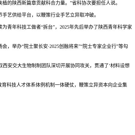
扶植的陕西新篇章贡献科合力量。”省科协次要担任人说。
手艺供给平台，以鞭策行业手艺立异取冲破。
年科技工做者“拆台”，2025年先后举办了陕西青年科学家
办“院士聚长安·2025创融将来”“院士专家企业行”等勾
取西安交大生物制制团队深切开展协同攻关，贯通了‘材料设想
教育科技人才体系体例机制一体硬仗，鞭策立异资本向企业集