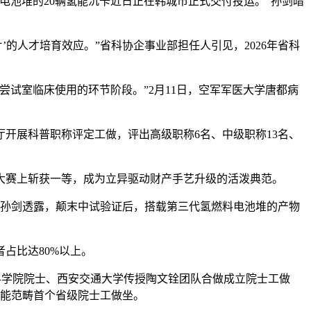
池堆的20辆氢能沉卡近日正在韩城市正式交付投运。”孙剑暗
人才培育效应。”省科协企事业部担任人引见，2026年省科
试室临床使用的环节阶段。”2月11日，空军军医大学唐都病
展科普职称评定工做，评出高级职称6名、中级职称13名、
大赛上斩获一等，成为立异驱动财产手艺升级的活泼典范。
孙剑透露，颠末中试验证后，搭载第三代氢燃料电池堆的产物
占比达80%以上。
科学院院士、西安交通大学传授陶文铨团队合做成立院士工做
氢能范畴首个省级院士工做坐。