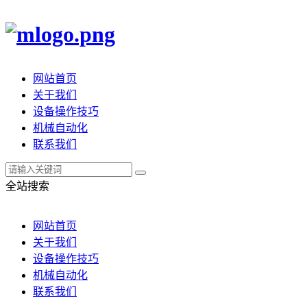
网站首页
关于我们
设备操作技巧
机械自动化
联系我们
全站搜索
网站首页
关于我们
设备操作技巧
机械自动化
联系我们