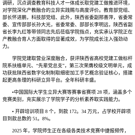
调研，沉点调查教育科技人才一体成长取党建工做推进环境，
对学院深化产教融合的立异实践赐与高度评价。教育部党组、
部长怀进鹏，科技部党组、此外，陕西省委副邢善萍，省委常
委、宣传部部长孙大光，省委常委、部部长李明远，陕西省副
省长李九红等带领同志先后莅临学院指点，充实承认学院正在
产教融合育人方面取得的显著成效，为学院成长注入强劲动
力。
学院党建取营业深度融合，获评陕西省高校党建工做标杆
院系扶植单元、“先辈党总支”，第三次荣膺校级文明单元，成
功获批陕西省数字化制制取细密加工手艺概念验证核心，搭建
起更高条理的科研立异平台。全年科研丰盛。
•中国国际大学生立异大赛等赛事省赛项 28 项，涵盖多个
竞赛类别，充实展示了学院学子的分析素养取实践能力。
• 开辟培训项目 8 个，到款 172。34 万元，占学校开辟项
目到款总数的 51。8%。
2025 年，学院师生正在各级各类技术竞赛中捷报频传，