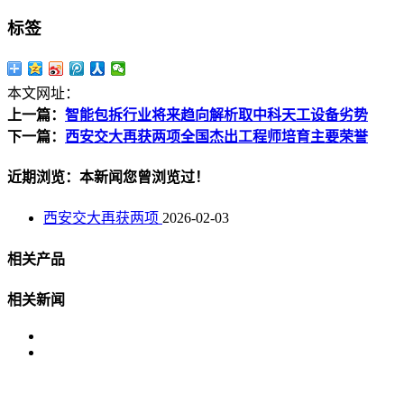
标签
本文网址：
上一篇：
智能包拆行业将来趋向解析取中科天工设备劣势
下一篇：
西安交大再获两项全国杰出工程师培育主要荣誉
近期浏览：本新闻您曾浏览过！
西安交大再获两项
2026-02-03
相关产品
相关新闻