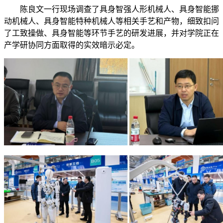
陈良文一行现场调查了具身智强人形机械人、具身智能挪
动机械人、具身智能特种机械人等相关手艺和产物，细致扣问
了工致操做、具身智能等环节手艺的研发进展，并对学院正在
产学研协同方面取得的实效暗示必定。