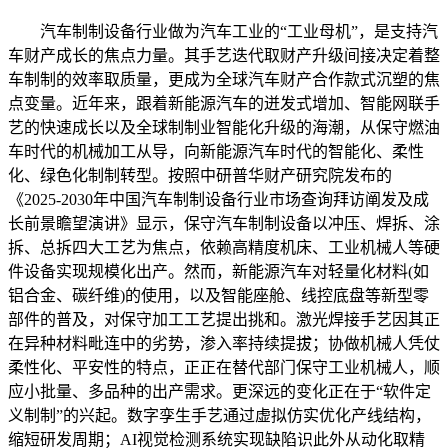
汽车制制设备行业做为汽车工业的“工业母机”，是支持汽
车财产成长的焦点力量。其手艺迭代取财产升级间接决定着整
车制制的效率取质量，更成为全球汽车财产合作款式沉塑的焦
点变量。近年来，跟着新能源汽车的迸发式增加、智能网联手
艺的快速成长以及全球制制业智能化升级的海潮，从保守燃油
车时代的机械加工从导，向新能源汽车时代的智能化、柔性
化、绿色化制制转型。按照中研普华财产研究院发布的
《2025-2030年中国汽车制制设备行业市场查询拜访阐发及成
长前景瞻望演讲》显示，保守汽车制制设备以冲压、焊拆、涂
拆、总拆四大工艺为焦点，依赖高精度机床、工业机械人等硬
件设备实现规模化出产。然而，新能源汽车对轻量化材料(如
铝合金、碳纤维)的使用，以及智能座舱、线控底盘等新型零
部件的普及，对保守加工工艺提出挑和。激光焊接手艺因其正
在异种材料毗连中的劣势，渗入率持续提拔；协做机械人凭仗
柔性化、平安性的特点，正正在替代部门保守工业机械人，顺
应小批量、多品种的出产需求。更深远的变化正在于“软件定
义制制”的兴起。数字孪生手艺通过虚拟仿实优化产线结构，
缩短研发周期；AI视觉检测系统实现缺陷识此外从动化取精