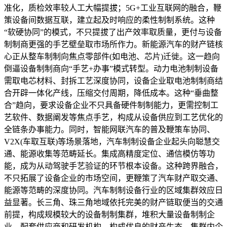
准化，质检效率较人工大幅提拔；5G+工业互联网的融合，鞭
策设备间数据互联，建立起及时响应的柔性制制系统。这种
“软硬协同”的模式，不只提拔了出产效率取质量，更付与设备
制制商更强的手艺壁垒取市场所作力。新能源汽车的财产链核
心正从整车制制向焦点零部件(如电池、芯片)迁徙。这一趋向
倒逼设备制制商向“手艺+办事”模式转型。动力电池制制设备
需取电芯材料、封拆工艺深度协同，设备企业取电池制制商结
合开辟一体化产线，压缩交付周期，降低成本。这种“垂曲整
合”趋向，要求设备企业不只具备硬件制制能力，更需控制工
艺软件、数据阐发等焦点手艺，构成从设备供应到工艺优化的
全链条办事能力。同时，智能网联汽车的普及鞭策车协同、
V2X(车取互联)等场景落地，汽车制制设备企业起头向聪慧交
通、能源收集等范畴延长。集成高精度定位、通信模仿等功
能，成为从动驾驶手艺验证的环节根本设备。这种跨界融合，
不只拓展了设备企业的市场空间，更鞭策了汽车财产取交通、
能源等范畴的深度协同。汽车制制设备行业的区域集群效应日
益显著。长三角、珠三角地域依托完美的财产链取便当的交通
前提，构成规模较大的设备制制集群，堆积大量设备制制企
业、配套供应商和研发机构，构成优良的财产生态。集群内企