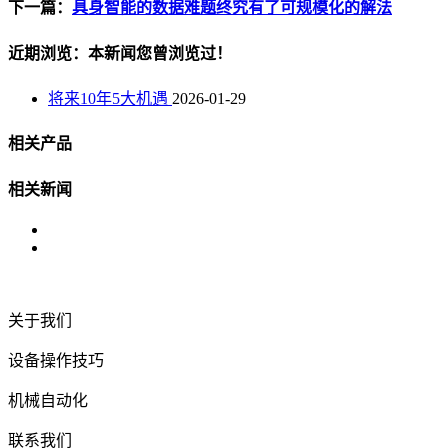
下一篇：
具身智能的数据难题终究有了可规模化的解法
近期浏览：本新闻您曾浏览过！
将来10年5大机遇
2026-01-29
相关产品
相关新闻
关于我们
设备操作技巧
机械自动化
联系我们