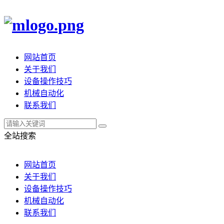
网站首页
关于我们
设备操作技巧
机械自动化
联系我们
全站搜索
网站首页
关于我们
设备操作技巧
机械自动化
联系我们