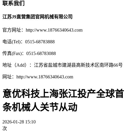
联系我们
江苏J9直营集团官网机械有限公司
官方网址：http://www.18766340643.com
电话(Tel)：0515-68783888
传真(Fax)：0515-68783088
地址（Add）：江苏省盐城市建湖县高新技术区南环路66号
网址：http://www.18766340643.com
意优科技上海张江投产全球首
条机械人关节从动
2026-01-28 15:10
次