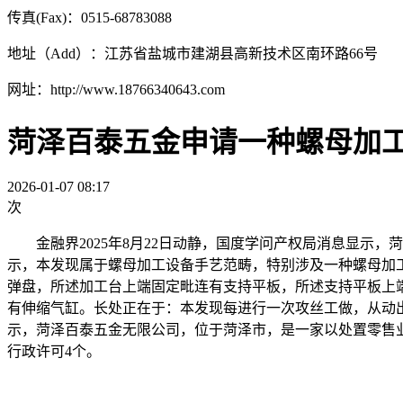
传真(Fax)：0515-68783088
地址（Add）：江苏省盐城市建湖县高新技术区南环路66号
网址：http://www.18766340643.com
菏泽百泰五金申请一种螺母加
2026-01-07 08:17
次
金融界2025年8月22日动静，国度学问产权局消息显示，菏泽百
示，本发现属于螺母加工设备手艺范畴，特别涉及一种螺母加
弹盘，所述加工台上端固定毗连有支持平板，所述支持平板上
有伸缩气缸。长处正在于：本发现每进行一次攻丝工做，从动
示，菏泽百泰五金无限公司，位于菏泽市，是一家以处置零售业
行政许可4个。