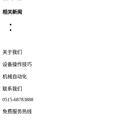
相关新闻
关于我们
设备操作技巧
机械自动化
联系我们
0515-68783888
免费服务热线