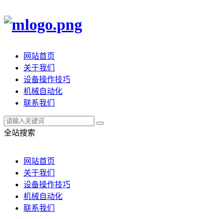
网站首页
关于我们
设备操作技巧
机械自动化
联系我们
全站搜索
网站首页
关于我们
设备操作技巧
机械自动化
联系我们