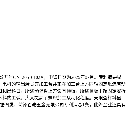
N120516102A，申请日期为2025年07月。专利摘要显
一电机的输出端贯穿加工台并正在加工台上方同轴固定毗连有动
口和出料口，所述动弹盘上方设有顶板，所述顶板下端固定安拆
下料的工做，大大提高了螺母加工从动化程度。天眼查材料显
数据阐发，菏泽百泰五金无限公司专利消息1条，此外企业还具有