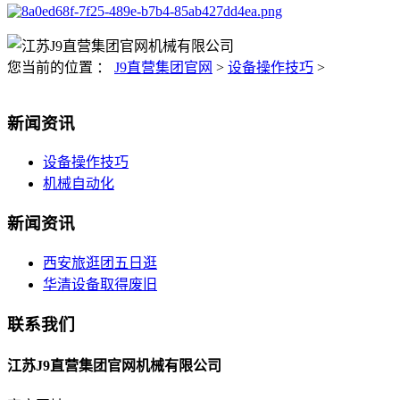
您当前的位置 ：
J9直营集团官网
>
设备操作技巧
>
新闻资讯
设备操作技巧
机械自动化
新闻资讯
西安旅逛团五日逛
华清设备取得废旧
联系我们
江苏J9直营集团官网机械有限公司