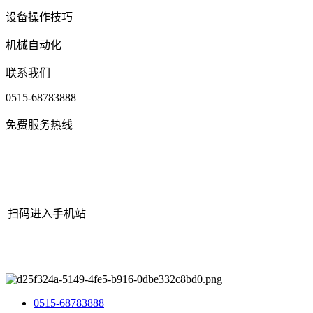
设备操作技巧
机械自动化
联系我们
0515-68783888
免费服务热线
扫码进入手机站
网站地图
|
|
XML
|
© 2022 Copyright
江苏J9直营集团官网机械有限
公司
All rights reserved.
0515-68783888