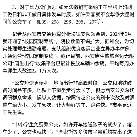
3、对于比力冷门线，如无法撤销可采纳正在坐牌上印刷
工做日和非工做日具体发车时辰，如许乘客就不会华侈大量时
间等公交车了：如39，298，296，295， 297等。
记者从西安市交通运输分析法律支队领会到，2024年5月
就开通了“校园定制专线”，院校数量不竭扩大。据领会，为切
实处理师生通勤难题，支队组织优良客运企业立异办事体例，
开通运营“校园定制专线”。截止目前，西安唐生旅旅客运无限
公司“唐生出行”收集平台已累计投放车辆50余辆，平均每周办
事师生人数达2。1万人次。
“公交短途更便利，地面出行非高峰时段，公交和地铁破
费时间差不多，地铁上下倒坐步行太长了。但愿西安公交深切
调研群众需求，操纵大数据，按照每趟公交的刷卡次数及时调
整车辆大小、发车频次，让大师好等车、跑得快。”市平易近
王先生说。
“中小学生免费乘公交，如许开车接送孩子的就少了，堵
车少了，公交也就快了。”李密斯等多位市平易近均提出了这