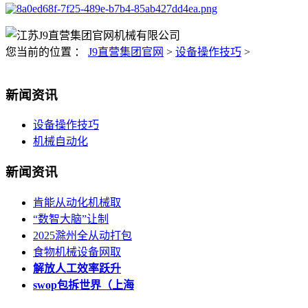
您当前的位置 ：
J9直营集团官网
>
设备操作技巧
>
新闻资讯
设备操作技巧
机械自动化
新闻资讯
肯能从动化机械取
“数智大脑”让制
2025滁州全从动打包
食物机械设备网取
解放人工效率跃升
swop包拆世界（上海