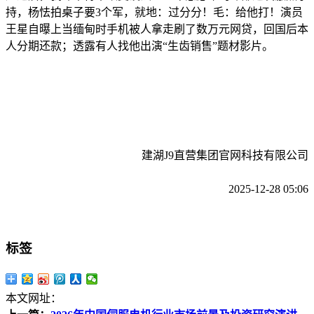
持，杨怯拍桌子要3个军，就地：过分分！毛：给他打！演员
王星自曝上当缅甸时手机被人拿走刷了数万元网贷，回国后本
人分期还款；透露有人找他出演“生齿销售”题材影片。
建湖J9直营集团官网科技有限公司
2025-12-28 05:06
标签
本文网址：