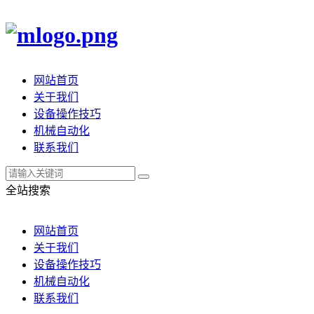
网站首页
关于我们
设备操作技巧
机械自动化
联系我们
全站搜索
网站首页
关于我们
设备操作技巧
机械自动化
联系我们