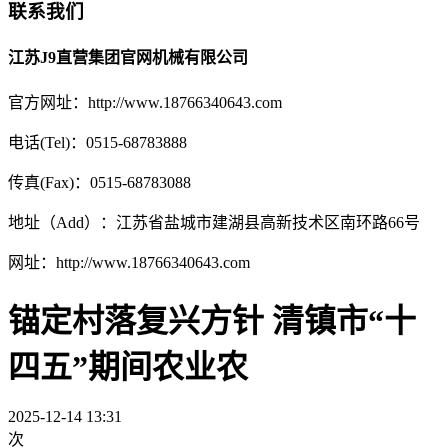
联系我们
江苏J9直营集团官网机械有限公司
官方网址：http://www.18766340643.com
电话(Tel)：0515-68783888
传真(Fax)：0515-68783088
地址（Add）：江苏省盐城市建湖县高新技术区南环路66号
网址：http://www.18766340643.com
锚定村落复兴方针 清镇市“十
四五”期间农业农
2025-12-14 13:31
次