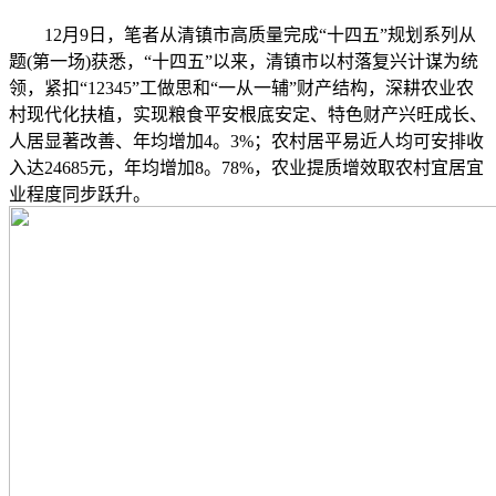
12月9日，笔者从清镇市高质量完成“十四五”规划系列从
题(第一场)获悉，“十四五”以来，清镇市以村落复兴计谋为统
领，紧扣“12345”工做思和“一从一辅”财产结构，深耕农业农
村现代化扶植，实现粮食平安根底安定、特色财产兴旺成长、
人居显著改善、年均增加4。3%；农村居平易近人均可安排收
入达24685元，年均增加8。78%，农业提质增效取农村宜居宜
业程度同步跃升。