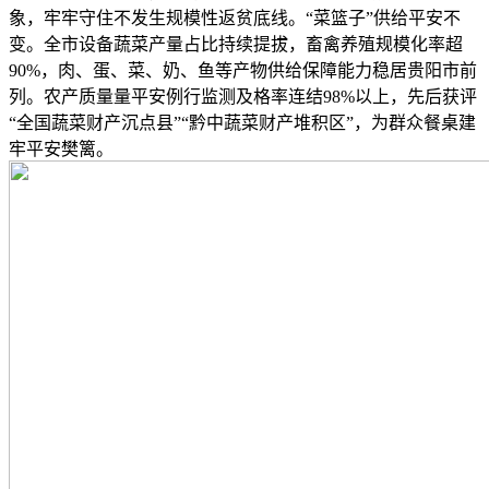
象，牢牢守住不发生规模性返贫底线。“菜篮子”供给平安不
变。全市设备蔬菜产量占比持续提拔，畜禽养殖规模化率超
90%，肉、蛋、菜、奶、鱼等产物供给保障能力稳居贵阳市前
列。农产质量量平安例行监测及格率连结98%以上，先后获评
“全国蔬菜财产沉点县”“黔中蔬菜财产堆积区”，为群众餐桌建
牢平安樊篱。