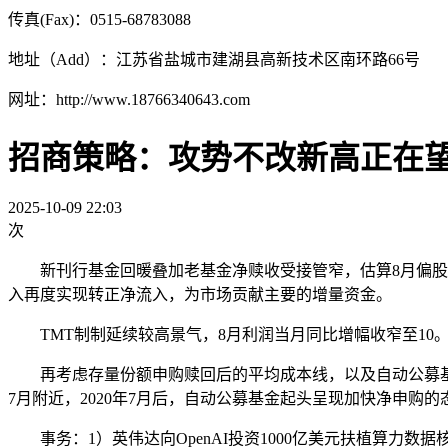
传真(Fax)：0515-68783088
地址（Add）：江苏省盐城市建湖县高新技术区南环路66号
网址：http://www.18766340643.com
招商策略：攻势不改新高正在
2025-10-09 22:03
次
新刊行基金回暖叠加老基金净赎收受接管窄，估算8月偏股基
入再度实现转正净流入，为市场贡献主要的增量资金。
TMT制制延续较高景气，8月利润当月同比增幅收窄至10。24
再考虑存量份额申购赎回后的平均成本线，以及自动公募基金持仓以
7月附近，2020年7月后，自动公募基金起头呈现加快净申购
事务：1）英伟达向OpenAI投资1000亿美元扶植算力数