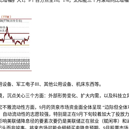
比增幅扩大1。9个百分点至16。1%；太阳能三个月滚动同比增幅
设备、军工电子Ⅲ、其他公用设备、机床东西等。
，沉点关心三个方面：外部形势变化、扩大内需，以及科技立
雅流动性方面，9月的货泉市场资金面全体呈现 “边际但全体
，自动流动性的志愿较强，特别是正在9月下旬较着加大了投放力
响美联储降息径的要素次要仍是美联储正在就业（赋闲率）和通缩
起头而非竣事。将来市场可能会频频买卖降息预期。9月股票市