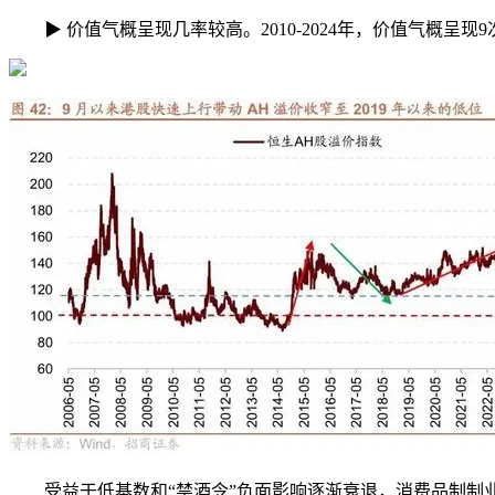
▶ 价值气概呈现几率较高。2010-2024年，价值气概呈现9次，占
受益于低基数和“禁酒令”负面影响逐渐衰退，消费品制制业利