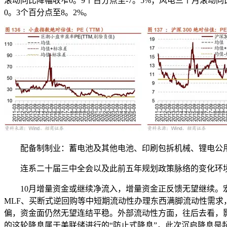
滚动同比降幅收窄0。9个百分点至-7。5%；风电三个月滚动同
0。3个百分点至8。2%。
配备制制业：蓄电池及其他电池、印刷包拆机械、锂电公用
连系二十届三中全会以及此前五年规划政策脉络的变化环境
10月增量资金或继续净流入，增量资金正反馈无望继续。宏不
MLF、买断式逆回购等中短期流动性办理东西满脚流动性需求
偏，资金面仍然无望连结平稳。外部流动性方面，往后去看，影
的这轮降息属于美联储进行的“防止式降息”，此次沉启降息是