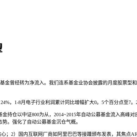
望
金曾经转为净流入。我们连系基金业协会披露的月度股票型和
%，1-8月电子行业利润累计同比增幅扩大0。5个百分点至7。
中证800为从，2014~2015年自动公募基金流入高峰对应的
的态势。强化了自动公募基金沉仓气概。
据核心；2）国内互联网厂商如阿里巴巴等接踵颁布发表，其焦点A