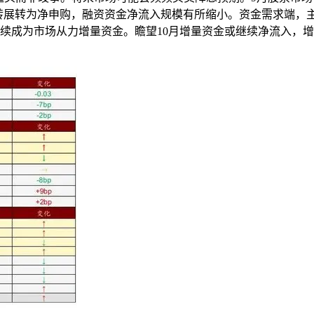
转展转为净申购，融资资金净流入规模有所缩小。资金需求端，主
续成为市场从力增量资金。瞻望10月增量资金或继续净流入，增量