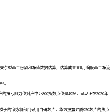
夹杂型基金份额和净值数据估算，估算成果显8月偏股基金净流
2%。
扭亏阻力位对应中证800指数点位是4956，呈现正在2020年
I模子的锻炼将部门采用自研芯片，华为披露昇腾950芯片的焦点