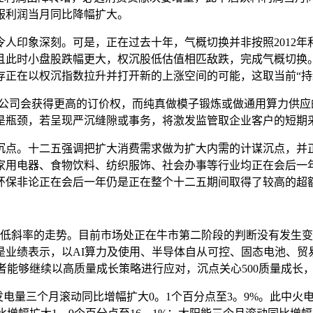
服利润当月同比降幅扩大。
令人印象深刻。可是，正在过去十年，气概切换并非按照2012年和
，且此时小盘股跌幅更大，权沉股低估值相匹敌跌，完成气概切换
存正在以权沉指数拉升并打开新的上涨空间的可能，这取当前“持
司会获得更高的订价权，而纯真做模子锻炼或做通用算力供应
是瓶颈，若呈现严沉缝隙或事务，将激发监管取企业客户的短期
点。十二五强调把扩大消费需求做为扩大内需的计谋沉点，并正
家用电器、食物饮料、纺织服饰、社会办事等行业均正在会后一
环保非论正在会后一年仍是正在整个十二五期间取得了较高的超
低斜率的走势。目前市场处正在牛市第二阶段的判断没有发生变
是业绩表示，以AI算力及使用、半导体自从可控、固态电池、贸
者能够继续以高质量成长策略进行应对，沉点关心500质量成长，
量三个月滚动同比增幅扩大0。1个百分点至3。9%。此中火电