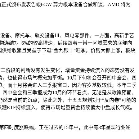
正式颁布发表告竣6GW 算力根本设备合做和谈，AMD 将为
设备、摩托车、轨交设备Ⅲ、风电零部件。一方面，高新手艺
物连结7。6%的较高增速，后续跟着一带一区域需求的底部向
供给收紧且受益于下逛“金九银十”旺季，价钱大都上涨，板块
第二阶段的判断没有发生变化，增量资金持续流入的态势没有发
，也使得市场气概愈加平衡。10月下旬将会召开四中全会，四
位。而十月将会进入三季报窗口，因为客岁基数较低，本年三季
四中全会和三季报成为10月的环节看点，无论是从政策预期、
仍然是当前的沉点；除此之外，十五五规划对于“反内卷”可能的
题ETF持续流入，使得市场增量资金持续偏大中盘成长气概。
第四时度涨跌幅，正在过去的15年中，此中有8年呈现行业逆
。