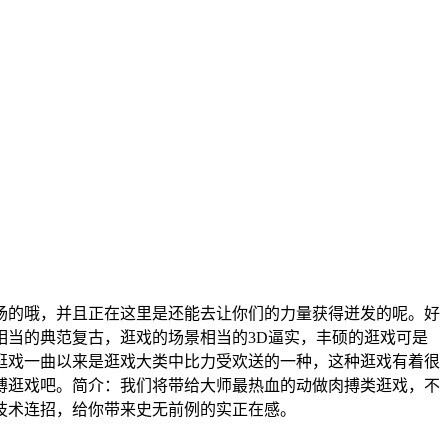
的哦，并且正在这里是还能去让你们的力量获得迸发的呢。好
当的典范复古，逛戏的场景相当的3D逼实，丰硕的逛戏可是
逛戏一曲以来是逛戏大类中比力受欢送的一种，这种逛戏有着很
搏逛戏吧。简介：我们将带给大师最热血的动做肉搏类逛戏，不
技术连招，给你带来史无前例的实正在感。