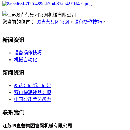
您当前的位置 ：
J9直营集团官网
>
设备操作技巧
>
新闻资讯
设备操作技巧
机械自动化
新闻资讯
韵达：向新、向智
双11快递神器：顺
中国智能手艺帮力
联系我们
江苏J9直营集团官网机械有限公司