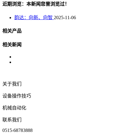
近期浏览：本新闻您曾浏览过！
韵达：向新、向智
2025-11-06
相关产品
相关新闻
关于我们
设备操作技巧
机械自动化
联系我们
0515-68783888