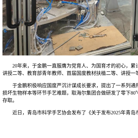
20年来，于金鹏一直服膺为党育人、为国育才的初心，累计培
讲授二等、教育部青年教师、首届国度教材扶植二等、讲授一
于金鹏积极响应国度严沉计谋成长要求，提出了一系列通用
损坏生物样本等环节手艺难题，取海尔集团合做研发了零下8
存取。
近日，青岛市科学手艺协会发布了《关于发布2025年青岛