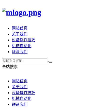
网站首页
关于我们
设备操作技巧
机械自动化
联系我们
全站搜索
网站首页
关于我们
设备操作技巧
机械自动化
联系我们