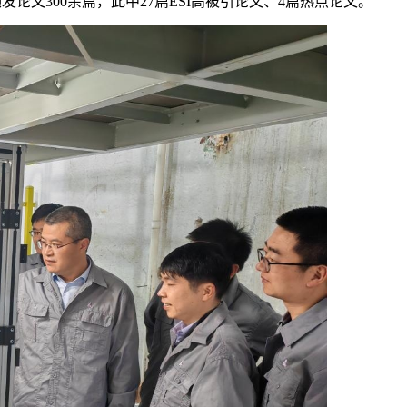
颁发论文300余篇，此中27篇ESI高被引论文、4篇热点论文。