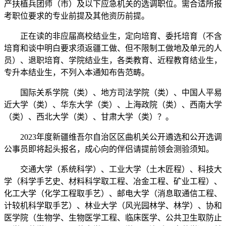
产扶植兵团师（市）及以下应急机关的选调职位。需合适所报
考职位要求的专业前提及其他资历前提。
正在读的非应届高校结业生，定向培育、委托培育（不含
培育和谈中明白要求须返疆工做、但不限制工做地及单元的人
员）、退职培育、学院结业生，各类教育、近程教育结业生，
专升本结业生，不列入本通知布告范畴。
国际关系学院（类）、地方司法学院（类）、中国人平易
近大学（类）、华东大学（类）、上海政院（类）、西南大学
（类）、西北大学（类）、甘肃大学（类）？。
2023年度新疆维吾尔自治区区曲机关公开遴选和公开选调
公事员即将起头报名，成心向的伴侣请提前领会测验须知。
交通大学（系统科学）、工业大学（土木匠程）、科技大
学（科学手艺史、材料科学取工程、冶金工程、矿业工程）、
化工大学（化学工程取手艺）、邮电大学（消息取通信工程、
计较机科学取手艺）、林业大学（风光园林学、林学）、协和
医学院（生物学、生物医学工程、临床医学、公共卫生取防止