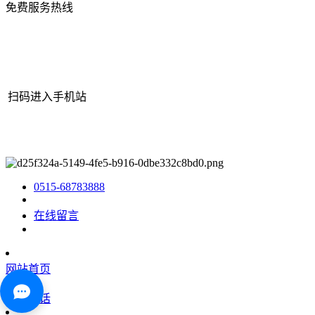
免费服务热线
扫码进入手机站
网站地图
|
|
XML
|
© 2022 Copyright
江苏J9直营集团官网机械有限
公司
All rights reserved.
0515-68783888
在线留言
网站首页
咨询电话