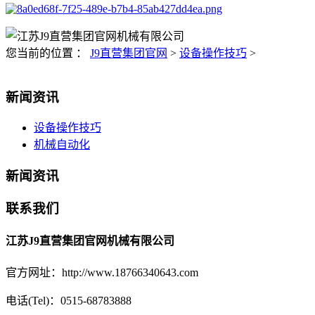
您当前的位置 ：
J9直营集团官网
>
设备操作技巧
>
新闻资讯
设备操作技巧
机械自动化
新闻资讯
联系我们
江苏J9直营集团官网机械有限公司
官方网址：http://www.18766340643.com
电话(Tel)：0515-68783888