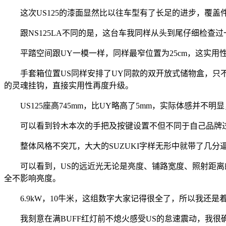
这次US125的漆面显然比以往车型有了长足的进步，覆盖
跟NS125LA不同的是，这台车我同样从头到尾仔细检查
平踏空间跟UY一模一样，同样最窄位置为25cm，这实用性
手套箱位置US同样安排了UY同款的双开放式储物盒，只不
的灵魂挂钩，直接实用性再度升级。
US125座高745mm，比UY略高了5mm，实际体感并不明
可以看到铃木本次的手把及按键设置不但不同于自己品牌过
整体风格不突兀，大大的SUZUKI字样无形中就带了几分
可以看到，US的远近光无论是亮度、铺路宽度、照射距离的
全不影响亮度。
6.9kW，10牛米，这组数字大家记得很全了，所以我还是着
我刻意在满BUFF红灯前不熄火感受US的怠速震动，我很确