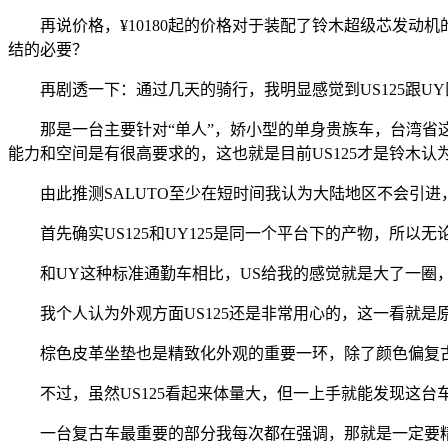
再说价格，¥10180起的价格对于装配了铃木超级芯发动机的
结的必要？
再剧透一下：通过几天的骑行，我明显感觉到US125跟U
那是一台主要针对“单人”，娇小型的单身贵族车，台湾省这
能力和空间是有很高要求的，这也就是目前US125才是铃木认
由此推测SALUTO至少在短时间我认为大陆地区不会引进
首先确实US125和UY125是同一个平台下的产物，所以无
和UY这种标准通勤车相比，US给我的感觉就是大了一圈，
我个人认为外观方面US125还是非常用心的，这一看就是原
棕色皮革坐垫也是精致化外观的重要一环，除了颜色偏复古
不过，虽然US125看起来体量大，但一上手就能发现这台
一台复古车最重要的部分我每次都在强调，那就是一定要精