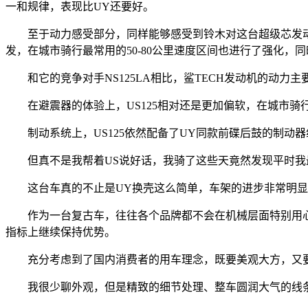
一和规律，表现比UY还要好。
至于动力感受部分，同样能够感受到铃木对这台超级芯发动机
发，在城市骑行最常用的50-80公里速度区间也进行了强化，
和它的竞争对手NS125LA相比，鲨TECH发动机的动力主
在避震器的体验上，US125相对还是更加偏软，在城市骑
制动系统上，US125依然配备了UY同款前碟后鼓的制动
但真不是我帮着US说好话，我骑了这些天竟然发现平时我最
这台车真的不止是UY换壳这么简单，车架的进步非常明显
作为一台复古车，往往各个品牌都不会在机械层面特别用心，
指标上继续保持优势。
充分考虑到了国内消费者的用车理念，既要美观大方，又要确
我很少聊外观，但是精致的细节处理、整车圆润大气的线条、