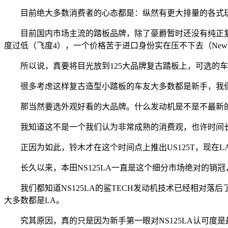
目前绝大多数消费者的心态都是：纵然有更大排量的各式玩
目前国内市场主流的踏板品牌，除了豪爵暂时还没有纯正复
度过低（飞度4），一个价格苦于进口身份实在压不下去（New 
所以说，真要将目光放到125大品牌复古踏板上，可选的车型还真是
很多考虑这样复古造型小踏板的车友大多数都是新手，我们
那当然要选外观好看的大品牌。什么发动机是不是不最新的，
我知道这不是一个我们认为非常成熟的消费观，也许时间长
正因为如此，铃木才在这个时间点上推出US125T，现在L
长久以来，本田NS125LA一直是这个细分市场绝对的销冠，今
我们都知道NS125LA的鲨TECH发动机技术已经相对落后了
大多数都是LA。
究其原因，真的只是因为新手第一眼对NS125LA认可度是