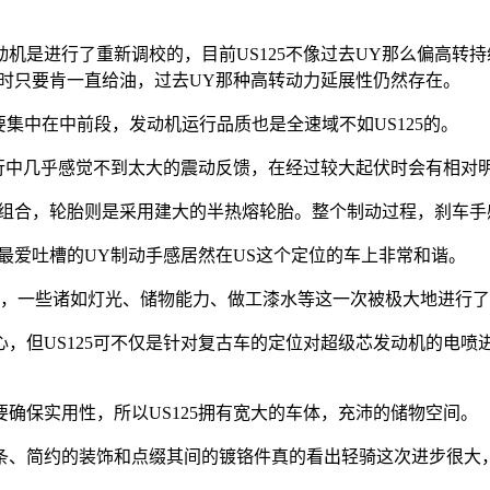
是进行了重新调校的，目前US125不像过去UY那么偏高转
同时只要肯一直给油，过去UY那种高转动力延展性仍然存在。
要集中在中前段，发动机运行品质也是全速域不如US125的。
行中几乎感觉不到太大的震动反馈，在经过较大起伏时会有相对
器组合，轮胎则是采用建大的半热熔轮胎。整个制动过程，刹车手
爱吐槽的UY制动手感居然在US这个定位的车上非常和谐。
，一些诸如灯光、储物能力、做工漆水等这一次被极大地进行了
但US125可不仅是针对复古车的定位对超级芯发动机的电喷
保实用性，所以US125拥有宽大的车体，充沛的储物空间。
简约的装饰和点缀其间的镀铬件真的看出轻骑这次进步很大，