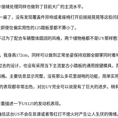
件接缝处理同样也做到了目前大厂的主流水平。
过一遍了，没有发现覆盖件异响或者座椅打开后摇摇晃晃等这些问
即使在偏实用性的125踏板里都不算小了。
过为了配合车辆整体圆润的风格，两个储物格都不是UY那样憨
显，我身高172cm，同样可以做到正常坐姿保持双脚全脚掌同时着
去的设计，也没有采用当下主流复古小踏板的通用按键模具，
逼格。主要信息显示完整，没有那么多花里胡哨的功能，简单实
表现都非常出色，对比UY完全可以说是有了巨大的进步。稍有
重描述一下US125的发动机表现。
信这台US不会在怠速或者等红灯不熄火时产生让人生厌的情绪