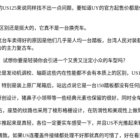
US125来说同样找不出一点问题，要知道UY的官方起售价都是
Y区别还是挺大的，它真不是一台换壳车。
台车卖得好的原因是他们几乎是人均一台踏板，台湾人民对装
为的主力复古车。
，试想你要是轻骑你会引进一个又贵又注定小众的车型吗？
论是发动机调校、轴距这些内在性能都不会有本质上的区别，US
特别是装上原厂尾箱后，站远点说它是一台150踏板都没有任何
创设计，猪鼻子小领带等一些经典元素也保留的很好，同时全车
，座垫的纹路也采用了棱形格栅设计，在防滑性和美观性上做
车推起来是真轻，各位一定要实车感受一下，并且US不光推起来
致。如果US连覆盖件接缝都处理不好那就真的可惜了，好在看