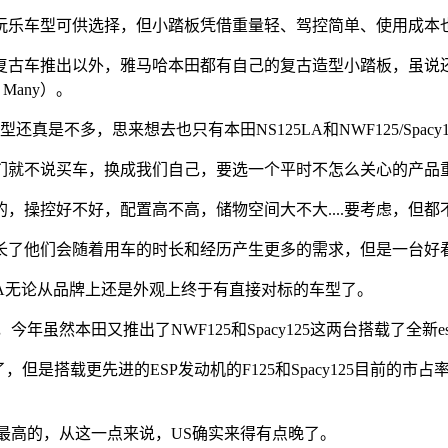
乐车型可供选择，但小踏板凭借重量轻、驾控简单、使用成本也
古车推出以外，雅马哈本田都有自己的复古造型小踏板，虽说还
Many）。
不多，思来想去也只有本田NS125LA和NWF125/Spacy1
就不说买车，换成我们自己，要选一个平时不怎么关心的产品
操控好不好，配置高不高，储物空间大不大....要考虑，但都
了他们会随着用车的时长和经历产生更多的需求，但是一台好
A无论从品牌上还是外观上终于有直接对标的车型了。
年虽然本田又推出了NWF125和Spacy125这两台搭载了全新
，但是搭载更先进的ESP发动机的F125和Spacy125目前
最高的，从这一点来说，US确实来得有点晚了。