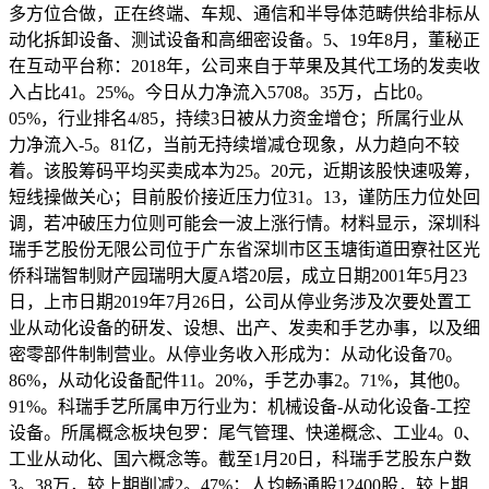
多方位合做，正在终端、车规、通信和半导体范畴供给非标从
动化拆卸设备、测试设备和高细密设备。5、19年8月，董秘正
在互动平台称：2018年，公司来自于苹果及其代工场的发卖收
入占比41。25%。今日从力净流入5708。35万，占比0。
05%，行业排名4/85，持续3日被从力资金增仓；所属行业从
力净流入-5。81亿，当前无持续增减仓现象，从力趋向不较
着。该股筹码平均买卖成本为25。20元，近期该股快速吸筹，
短线操做关心；目前股价接近压力位31。13，谨防压力位处回
调，若冲破压力位则可能会一波上涨行情。材料显示，深圳科
瑞手艺股份无限公司位于广东省深圳市区玉塘街道田寮社区光
侨科瑞智制财产园瑞明大厦A塔20层，成立日期2001年5月23
日，上市日期2019年7月26日，公司从停业务涉及次要处置工
业从动化设备的研发、设想、出产、发卖和手艺办事，以及细
密零部件制制营业。从停业务收入形成为：从动化设备70。
86%，从动化设备配件11。20%，手艺办事2。71%，其他0。
91%。科瑞手艺所属申万行业为：机械设备-从动化设备-工控
设备。所属概念板块包罗：尾气管理、快递概念、工业4。0、
工业从动化、国六概念等。截至1月20日，科瑞手艺股东户数
3。38万，较上期削减2。47%；人均畅通股12400股，较上期